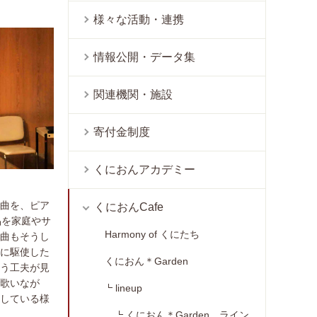
様々な活動・連携
情報公開・データ集
関連機関・施設
寄付金制度
くにおんアカデミー
曲を、ピア
くにおんCafe
品を家庭やサ
Harmony of くにたち
曲もそうし
に駆使した
くにおん＊Garden
う工夫が見
歌いなが
lineup
している様
くにおん＊Garden ライン