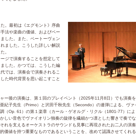
た。最初は《エグモント》序曲
作手法や楽曲の価値、およびベー
りました。また、ベートーヴェン
されました。こうした詳しい解説
した。
ージで演奏することを想定して
りました。かつては、こうした編
現代では、演奏会で演奏されるこ
うした時代背景を思い起こすこと
ー後の演奏は、第１回のプレイベント（2025年11月8日）でも演奏
亜紀子先生（Primo）と沢田千秋先生（Secondo）の連弾による、ヴ
調（Op. 61）の第１楽章（カール・ゲオルグ・リクル（1801-77）に
かしい音色でヴァイオリン独奏の旋律を繊細かつ凛とした響きで奏でな
それを支えるオーケストラのサウンドも見事に再現されたお二人の演奏
的価値を持つ重要なものであるということを、改めて認識させてくれる