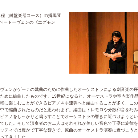
程（鍵盤楽器コース）の播馬琴
で、ベートーヴェンの《エグモン
ヴェンがゲーテの戯曲のために作曲したオーケストラによる劇音楽の序
ために編曲したものです。19世紀になると、オーケストラや室内楽作
軽に楽しむことができるピアノ４手連弾へと編曲することが多く、この
中で編曲されたものだと思われます。編曲はトレモロや分散和音を巧み
ピアノをしっかりと鳴らすことでオーケストラの響きに近づけようとい
でした。そして演奏者のお二人はそれぞれが美しい音色で丁寧に旋律を
ッティでは豊かで丁寧な響きで、原曲のオーケストラ演奏に近づこうと
ってきました。