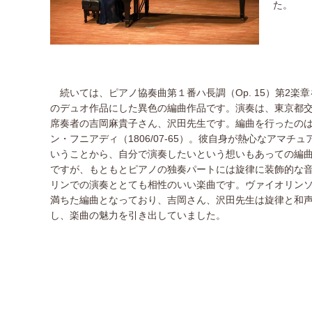
た。
続いては、ピアノ協奏曲第１番ハ長調（Op. 15）第2楽
のデュオ作品にした異色の編曲作品です。演奏は、東京都
席奏者の吉岡麻貴子さん、沢田先生です。編曲を行ったの
ン・フニアディ（1806/07-65）。彼自身が熱心なアマ
いうことから、自分で演奏したいという想いもあっての編
ですが、もともとピアノの独奏パートには旋律に装飾的な
リンでの演奏ととても相性のいい楽曲です。ヴァイオリン
満ちた編曲となっており、吉岡さん、沢田先生は旋律と和
し、楽曲の魅力を引き出していました。