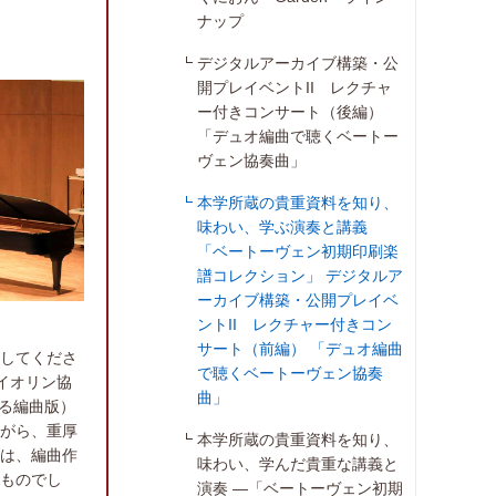
ナップ
デジタルアーカイブ構築・公
開プレイベントII レクチャ
ー付きコンサート（後編）
「デュオ編曲で聴くベートー
ヴェン協奏曲」
本学所蔵の貴重資料を知り、
味わい、学ぶ演奏と講義
「ベートーヴェン初期印刷楽
譜コレクション」 デジタルア
ーカイブ構築・公開プレイベ
ントII レクチャー付きコン
サート（前編） 「デュオ編曲
をしてくださ
で聴くベートーヴェン協奏
ァイオリン協
曲」
よる編曲版）
がら、重厚
本学所蔵の貴重資料を知り、
は、編曲作
味わい、学んだ貴重な講義と
ものでし
演奏 ―「ベートーヴェン初期