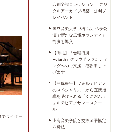
印刷楽譜コレクション」 デジ
タルアーカイブ構築・公開プ
レイベントＩ
国立音楽大学 大学院オペラ公
演で新たな広報ボランティア
制度を導入
【御礼】「合唱行脚
Rebirth」クラウドファンディ
ングへのご支援に感謝申し上
げます
【開催報告】フォルテピアノ
のスペシャリストから直接指
導を受けられる「くにおんフ
ォルテピアノサマースクー
ル」
音楽ライター
上海音楽学院と交換留学協定
を締結