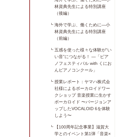
林資典先生による特別講座
（後編）
海外で学ぶ、働くために―小
林資典先生による特別講座
（前編）
五感を使った様々な体験が“い
い音”につながる！ ―「ピア
ノフェスティバル with くにお
んピアノコンクール」
授業レポート：ヤマハ株式会
社様によるボーカロイドワー
クショップ 音楽授業に生かす
ボーカロイド 〜バージョンア
ップしたVOCALOID 6を体験
しよう〜
【100周年記念事業】滋賀大
学とのイベント第1弾「音楽×