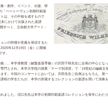
、演奏・創作、イベント、出版、研
の「ベートーヴェン初期印刷楽
クトは、その中核を成すもので
紀末にかけて出版された楽譜
て公開すべく、立命館大学アート・
ョンの特徴や意義を発信するた
25年12月19日（金）に開催
）です。
曲」。本学准教授（鍵盤楽器専修）の沢田千秋先生に企画の中心とな
専門とされ、本学大学院の授業「テーマ別演習」で「19世紀の編曲文
います。今回のコンサートにおいては、沢田先生ご自身はもちろん、第
士課程の学生たちが、本学の所蔵するコレクションの楽譜を用いて演奏
れました。沼口先生は本学の初期印刷楽譜コレクションを長年にわた