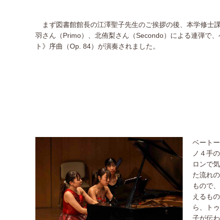
まず図書館館長の江澤聖子先生のご挨拶の後、本学修士課
羽さん（Primo）、北侑梨さん（Secondo）による連弾
ト》序曲（Op. 84）が演奏されました。
ベートー
ノ４手の
ロンで気
た流れの
もので、
えるもの
ら、トゥ
子が伝わ