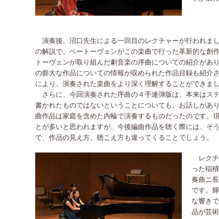
演奏後、沼口先生による一回目のレクチャーが行われまし
の解説で、ベートーヴェンがこの楽曲で行った革新的な創
トーヴェンが取り組んだ劇音楽の序曲についての紹介があ
の膨大な作品についての情報が収められた作品目録も紹介
により、演奏された楽曲をより深く理解することができま
さらに、今回演奏された序曲の４手連弾版は、本来はステ
書かれたものではないということについても、お話しがあ
曲作品は家庭を含めた内輪で演奏するものだったのです。
とが多いと思われますが、今後編曲作品を聴く際には、そ
で、作品の見え方、聴こえ方も違ってくることでしょう。
レクチャ
った稲積
奏曲ニ長
です。輝
な響きで
品が芸術