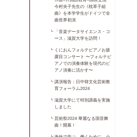
今村央子先生の《枕草子組
曲》を本学学生がドイツで全
曲世界初演
「音楽データサイエンス・コ
ース」滋賀大学を訪問！
くにおんフォルテピアノお披
露目コンサート 〜フォルテピ
アノでの演奏体験を現代のピ
アノ演奏に活かす〜
講演報告：日中韓文化芸術教
育フォーラム2024
滋賀大学にて特別講義を実施
しました
芸術祭2024 華麗なる国音舞
曲！開幕！
海外で学ぶ、働くために―小