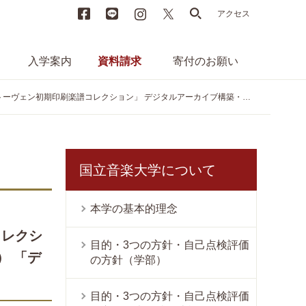
Facebook
LINE
instagram
X
search
アクセス
入学案内
資料請求
寄付のお願い
ーカイブ構築・公開プレイベントII レクチャー付きコンサート（前編） 「デュオ編曲で聴くベートーヴェン協奏曲」
国立音楽大学について
本学の基本的理念
コレクシ
目的・3つの方針・自己点検評価
） 「デ
の方針（学部）
目的・3つの方針・自己点検評価