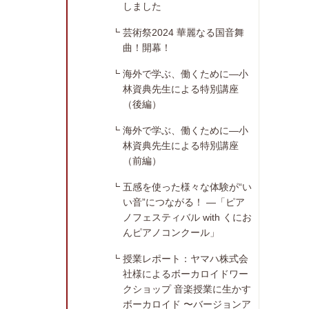
しました
芸術祭2024 華麗なる国音舞
曲！開幕！
海外で学ぶ、働くために―小
林資典先生による特別講座
（後編）
海外で学ぶ、働くために―小
林資典先生による特別講座
（前編）
五感を使った様々な体験が“い
い音”につながる！ ―「ピア
ノフェスティバル with くにお
んピアノコンクール」
授業レポート：ヤマハ株式会
社様によるボーカロイドワー
クショップ 音楽授業に生かす
ボーカロイド 〜バージョンア