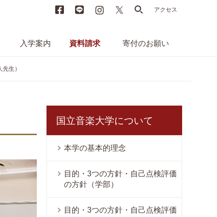
Facebook
LINE
instagram
X
search
アクセス
入学案内
資料請求
寄付のお願い
人先生）
国立音楽大学について
本学の基本的理念
目的・3つの方針・自己点検評価
の方針（学部）
目的・3つの方針・自己点検評価