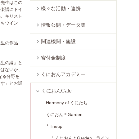
井先生はこの
様々な活動・連携
の楽譜にドイ
義、キリスト
たちウイン
情報公開・データ集
関連機関・施設
先生の作品
寄付金制度
他生の縁』と
ではないか、
くにおんアカデミー
なる分野を
ます」とお話
くにおんCafe
Harmony of くにたち
くにおん＊Garden
lineup
くにおん＊Garden ライン