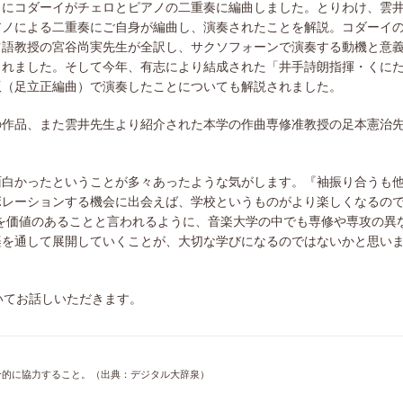
とにコダーイがチェロとピアノの二重奏に編曲しました。とりわけ、雲
アノによる二重奏にご自身が編曲し、演奏されたことを解説。コダーイ
ツ語教授の宮谷尚実先生が全訳し、サクソフォーンで演奏する動機と意
されました。そして今年、有志により結成された「井手詩朗指揮・くに
版（足立正編曲）で演奏したことについても解説されました。
の作品、また雲井先生より紹介された本学の作曲専修准教授の足本憲治
面白かったということが多々あったような気がします。『袖振り合うも
ボレーションする機会に出会えば、学校というものがより楽しくなるの
を価値のあることと言われるように、音楽大学の中でも専修や専攻の異
楽を通して展開していくことが、大切な学びになるのではないかと思い
いてお話しいただきます。
合的に協力すること。（出典：デジタル大辞泉）