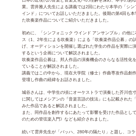
日本の近現代の音楽と音楽文化への理解を深め、本学のあ
業。雲井雅人先生による講義では2回にわたり本学の「シン
インド」についてお話しいただきました。後期の第4回も本
た吹奏楽作品についてご紹介いただきました。
初めに、「シンフォニック ウインド アンサンブル」の他に
ス（1、2年生による吹奏楽）による「吹奏楽作品公募」の
げ、オーディションを開催し選ばれた学生の作品を実際に
するという企画について解説されました。
吹奏楽作品公募は、邦人作品の演奏機会のさらなる活性化を
ていることが解説されました。
講義ではこの中から、現在大学院（修士）作曲専攻作品創作
登壇し作曲の経緯をお話されました。
城谷さんは、中学生の頃にオーケストラで演奏した芥川也
に関してはメシアンの『音楽言語の技法』にも記載された
みた作品であると解説されました。
また、同作品を創作するにあたって影響を受けた作品として
のための管弦楽入門》なども紹介されました。
続いて雲井先生が「バッハ、280年の隔たり」と題し、コ