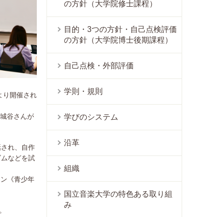
の方針（大学院修士課程）
目的・3つの方針・自己点検評価
の方針（大学院博士後期課程）
自己点検・外部評価
学則・規則
より開催され
、城谷さんが
学びのシステム
沿革
話され、自作
ズムなどを試
組織
テン《青少年
国立音楽大学の特色ある取り組
み
。