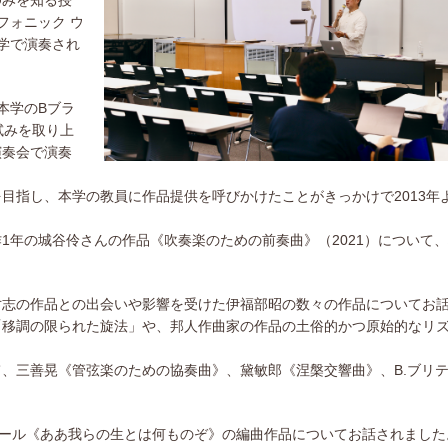
ゆみを知る授
フォニック ウ
学で演奏され
本学のBブラ
試みを取り上
演奏会で演奏
目指し、本学の教員に作品提供を呼びかけたことがきっかけで2013年
1年の城谷伶さんの作品《吹奏楽のための前奏曲》（2021）について
寸志の作品との出会いや影響を受けた伊福部昭の数々の作品についてお
「移調の限られた旋法」や、邦人作曲家の作品の土俗的かつ原始的なリ
、三善晃《管弦楽のための協奏曲》、黛敏郎《涅槃交響曲》、B.ブリ
ラール《ああ我らの生とは何ものぞ》の編曲作品についてお話されました