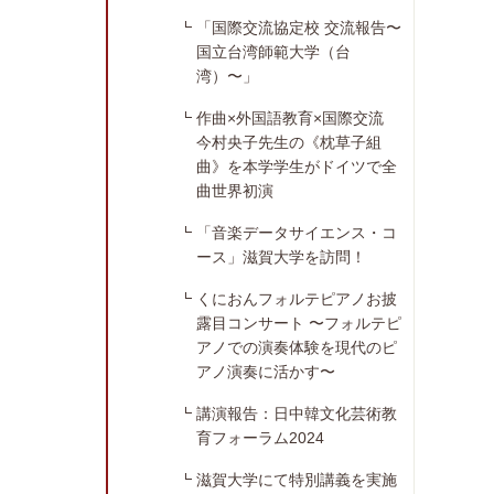
「国際交流協定校 交流報告〜
国立台湾師範大学（台
湾）〜」
作曲×外国語教育×国際交流
今村央子先生の《枕草子組
曲》を本学学生がドイツで全
曲世界初演
「音楽データサイエンス・コ
ース」滋賀大学を訪問！
くにおんフォルテピアノお披
露目コンサート 〜フォルテピ
アノでの演奏体験を現代のピ
アノ演奏に活かす〜
講演報告：日中韓文化芸術教
育フォーラム2024
滋賀大学にて特別講義を実施