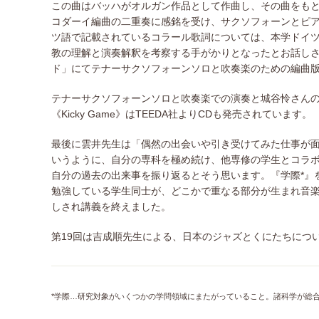
この曲はバッハがオルガン作品として作曲し、その曲をも
コダーイ編曲の二重奏に感銘を受け、サクソフォーンとピ
ツ語で記載されているコラール歌詞については、本学ドイ
教の理解と演奏解釈を考察する手がかりとなったとお話し
ド」にてテナーサクソフォーンソロと吹奏楽のための編曲
テナーサクソフォーンソロと吹奏楽での演奏と城谷怜さん
《Kicky Game》はTEEDA社よりCDも発売されています。
最後に雲井先生は「偶然の出会いや引き受けてみた仕事が
いうように、自分の専科を極め続け、他専修の学生とコラ
自分の過去の出来事を振り返るとそう思います。『学際*』
勉強している学生同士が、どこかで重なる部分が生まれ音
しされ講義を終えました。
第19回は吉成順先生による、日本のジャズとくにたちにつ
*学際…研究対象がいくつかの学問領域にまたがっていること。諸科学が総