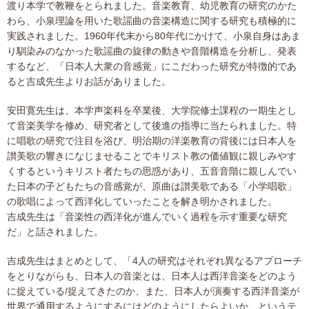
渡り本学で教鞭をとられました。音楽教育、幼児教育の研究のかた
わら、小泉理論を用いた歌謡曲の音楽構造に関する研究も積極的に
実践されました。1960年代末から80年代にかけて、小泉自身はあま
り馴染みのなかった歌謡曲の旋律の動きや音階構造を分析し、発表
するなど、「日本人大衆の音感覚」にこだわった研究が特徴的であ
ると吉成先生よりお話がありました。
安田寛先生は、本学声楽科を卒業後、大学院修士課程の一期生とし
て音楽美学を修め、研究者として後進の指導に当たられました。特
に唱歌の研究で注目を浴び、明治期の洋楽教育の背後には日本人を
讃美歌の響きになじませることでキリスト教の価値観に親しみやす
くするというキリスト者たちの思惑があり、五音音階に親しんでい
た日本の子どもたちの音感覚が、原曲は讃美歌である「小学唱歌」
の歌唱によって西洋化していったことを解き明かされました。
吉成先生は「音楽性の⻄洋化が進んでいく過程を示す重要な研究
だ」と話されました。
吉成先生はまとめとして、「4人の研究はそれぞれ異なるアプローチ
をとりながらも、日本人の音楽とは、日本人は西洋音楽をどのよう
に捉えている/捉えてきたのか、また、日本人が演奏する西洋音楽が
世界で通用するようにするにはどのようにしたらよいか、というテ