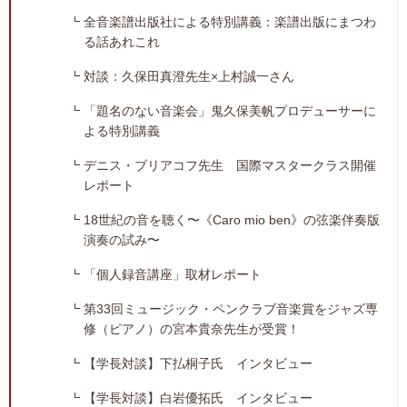
全音楽譜出版社による特別講義：楽譜出版にまつわ
る話あれこれ
対談：久保田真澄先生×上村誠一さん
「題名のない音楽会」鬼久保美帆プロデューサーに
よる特別講義
デニス・ブリアコフ先生 国際マスタークラス開催
レポート
18世紀の音を聴く〜《Caro mio ben》の弦楽伴奏版
演奏の試み〜
「個人録音講座」取材レポート
第33回ミュージック・ペンクラブ音楽賞をジャズ専
修（ピアノ）の宮本貴奈先生が受賞！
【学長対談】下払桐子氏 インタビュー
【学長対談】白岩優拓氏 インタビュー