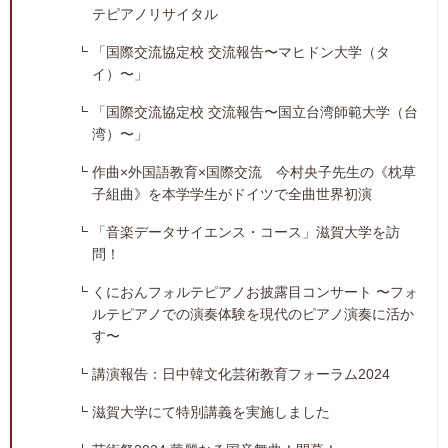
テピアノリサイタル
「国際交流協定校 交流報告〜マヒドン大学（タ
イ）〜」
「国際交流協定校 交流報告〜国立台湾師範大学（台
湾）〜」
作曲×外国語教育×国際交流 今村央子先生の《枕草
子組曲》を本学学生がドイツで全曲世界初演
「音楽データサイエンス・コース」滋賀大学を訪
問！
くにおんフォルテピアノお披露目コンサート 〜フォ
ルテピアノでの演奏体験を現代のピアノ演奏に活か
す〜
講演報告：日中韓文化芸術教育フォーラム2024
滋賀大学にて特別講義を実施しました