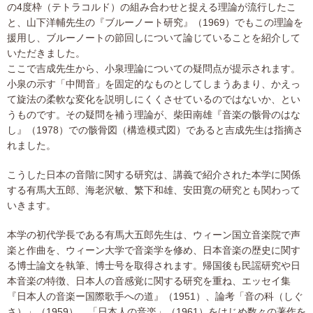
の4度枠（テトラコルド）の組み合わせと捉える理論が流行したこ
と、山下洋輔先生の『ブルーノート研究』（1969）でもこの理論を
援用し、ブルーノートの節回しについて論じていることを紹介して
いただきました。
ここで吉成先生から、小泉理論についての疑問点が提示されます。
小泉の示す「中間音」を固定的なものとしてしまうあまり、かえっ
て旋法の柔軟な変化を説明しにくくさせているのではないか、とい
うものです。その疑問を補う理論が、柴田南雄『音楽の骸骨のはな
し』（1978）での骸骨図（構造模式図）であると吉成先生は指摘さ
れました。
こうした日本の音階に関する研究は、講義で紹介された本学に関係
する有馬大五郎、海老沢敏、繁下和雄、安田寛の研究とも関わって
いきます。
本学の初代学長である有馬大五郎先生は、ウィーン国立音楽院で声
楽と作曲を、ウィーン大学で音楽学を修め、日本音楽の歴史に関す
る博士論文を執筆、博士号を取得されます。帰国後も民謡研究や日
本音楽の特徴、日本人の音感覚に関する研究を重ね、エッセイ集
『日本人の音楽ー国際歌手への道』（1951）、論考「音の科（しぐ
さ）」（1959）、「日本人の音楽」（1961）をはじめ数々の著作を