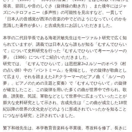
発表、節回しや音のしぐさ（旋律線の動き方）、また後年にはジャ
ズにヘテロフォニー（多声性）の可能性を見出すなど、一貫して
「日本人の音感覚が西洋の音楽の中でどのようになっていくのかを
意識した著作が多い」と吉成先生にお話しいただきました。
本学の二代目学長である海老沢敏先生はモーツァルト研究で広く知
られていますが、講義では日本人なら誰もが知る「むすんでひらい
て」について史料研究を行った『むすんでひらいて考ーールソーの
夢』（1986）についてご紹介いただきました。
研究では、「むすんでひらいて」は思想家J=J.ルソーのオペラ《村
の占い師》中の「パントミーム」を発端とし、その旋律が歌曲とし
て広まり、それを踏まえたJ.P.クラーマーのピアノ曲《「ルソーの
夢」、ピアノのための主題と変奏》で「むすんでひらいて」の旋律
が確立したこと、この旋律を用いた多くの曲が世界中で作られ、歌
曲、讃美歌、民謡、軍歌などとして世界中に広まっていったことが
膨大な史料研究として示され、吉成先生は「この曲が成立した18世
紀以降の世界の文化史がどのように形成されていったかを知ること
につながる研究」と評されていました。
繁下和雄先生は、本学教育音楽科を卒業後、専攻科を修了、長きに