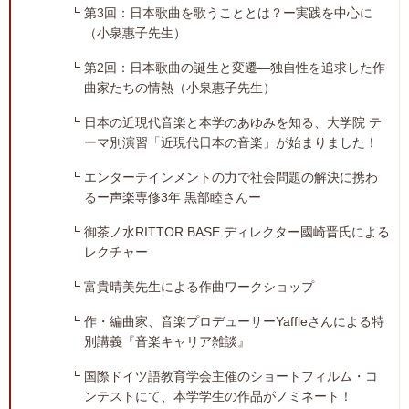
第3回：日本歌曲を歌うこととは？ー実践を中心に
（小泉惠子先生）
第2回：日本歌曲の誕生と変遷―独自性を追求した作
曲家たちの情熱（小泉惠子先生）
日本の近現代音楽と本学のあゆみを知る、大学院 テ
ーマ別演習「近現代日本の音楽」が始まりました！
エンターテインメントの力で社会問題の解決に携わ
るー声楽専修3年 黒部睦さんー
御茶ノ水RITTOR BASE ディレクター國崎晋氏による
レクチャー
富貴晴美先生による作曲ワークショップ
作・編曲家、音楽プロデューサーYaffleさんによる特
別講義『音楽キャリア雑談』
国際ドイツ語教育学会主催のショートフィルム・コ
ンテストにて、本学学生の作品がノミネート！