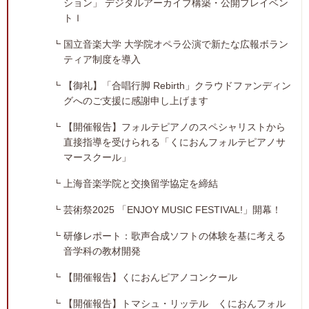
ション」 デジタルアーカイブ構築・公開プレイベン
トＩ
国立音楽大学 大学院オペラ公演で新たな広報ボラン
ティア制度を導入
【御礼】「合唱行脚 Rebirth」クラウドファンディン
グへのご支援に感謝申し上げます
【開催報告】フォルテピアノのスペシャリストから
直接指導を受けられる「くにおんフォルテピアノサ
マースクール」
上海音楽学院と交換留学協定を締結
芸術祭2025 「ENJOY MUSIC FESTIVAL!」開幕！
研修レポート：歌声合成ソフトの体験を基に考える
音学科の教材開発
【開催報告】くにおんピアノコンクール
【開催報告】トマシュ・リッテル くにおんフォル