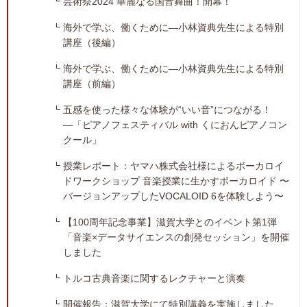
芸術祭2024 華麗なる国音舞曲！開幕！
海外で学ぶ、働くために―小林資典先生による特別
講座（後編）
海外で学ぶ、働くために―小林資典先生による特別
講座（前編）
五感を使った様々な体験が“いい音”につながる！
―「ピアノフェスティバル with くにおんピアノコン
クール」
授業レポート：ヤマハ株式会社様によるボーカロイ
ドワークショップ 音楽授業に生かすボーカロイド 〜
バージョンアップしたVOCALOID 6を体験しよう〜
【100周年記念事業】滋賀大学とのイベント第1弾
「音楽×データサイエンスの創発セッション」を開催
しました
トルコ古典音楽に関するレクチャーと演奏
開催報告：滋賀大学にて特別講義を実施しました