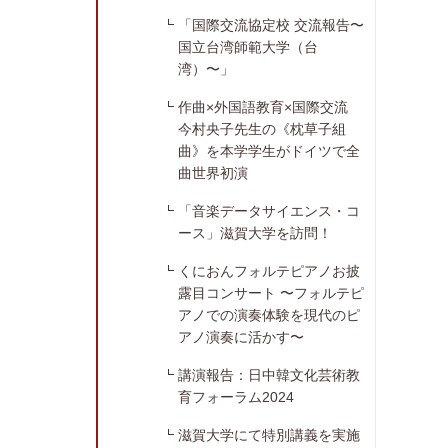
「国際交流協定校 交流報告〜
国立台湾師範大学（台
湾）〜」
作曲×外国語教育×国際交流
今村央子先生の《枕草子組
曲》を本学学生がドイツで全
曲世界初演
「音楽データサイエンス・コ
ース」滋賀大学を訪問！
くにおんフォルテピアノお披
露目コンサート 〜フォルテピ
アノでの演奏体験を現代のピ
アノ演奏に活かす〜
講演報告：日中韓文化芸術教
育フォーラム2024
滋賀大学にて特別講義を実施