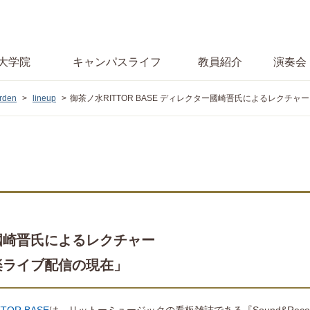
大学院
キャンパス
ライフ
教員紹介
演奏会
den
lineup
御茶ノ水RITTOR BASE ディレクター國崎晋氏によるレクチャー
ター國崎晋氏によるレクチャー
楽ライブ配信の現在」