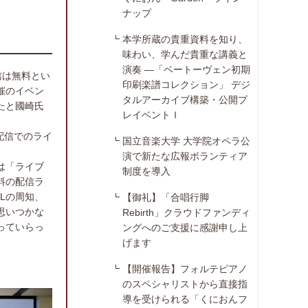
ナップ
本学所蔵の貴重資料を知り、
味わい、学んだ貴重な講義と
演奏 ―「ベートーヴェン初期
信は無料とい
印刷楽譜コレクション」 デジ
催のイベン
タルアーカイブ構築・公開プ
たと國崎氏
レイベントＩ
配信でのライ
国立音楽大学 大学院オペラ公
演で新たな広報ボランティア
は「ライブ
制度を導入
料の配信ラ
Lの周知、
【御礼】「合唱行脚
思いつかな
Rebirth」クラウドファンディ
っていらっ
ングへのご支援に感謝申し上
げます
【開催報告】フォルテピアノ
のスペシャリストから直接指
導を受けられる「くにおんフ