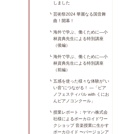
しました
芸術祭2024 華麗なる国音舞
曲！開幕！
海外で学ぶ、働くために―小
林資典先生による特別講座
（後編）
海外で学ぶ、働くために―小
林資典先生による特別講座
（前編）
五感を使った様々な体験が“い
い音”につながる！ ―「ピア
ノフェスティバル with くにお
んピアノコンクール」
授業レポート：ヤマハ株式会
社様によるボーカロイドワー
クショップ 音楽授業に生かす
ボーカロイド 〜バージョンア