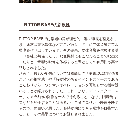
RITTOR BASEの新規性
RITTOR BASEでは楽器の音が理想的に響く環境を整える
き、床材音響拡散体などにこだわり、さらに立体音響にフ
環境を作り出しています。その結果、立体音響を体験する
ード会社と共催したり、映像機材にもこだわることで映画
ったりと、音響や映像を体感する空間としての有用性も高
話しされました。
さらに、撮影や配信については國崎氏の「撮影現場に関係
ことへの抵抗感」や「持続性のあるイベントスペースであ
こだわりから、ワンマンオペレーションを可能とする機材
いることが紹介されました。これにより、ディレクター、
ー、カメラ3台の操作を一人で行えることになり、國崎氏は
スなども発生することはあるが、自分の見せたい映像を映
るので、面白いと思うことを持続的にできる環境を目指す
る」と、その美学についてお話しされました。