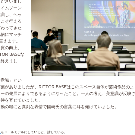
くださいまし
タイムゾーン
意識し、ヘッ
らこそ行える
だわってきた
配信にマッチ
と言えます。
音質の向上、
R BASEな
を終えまし
美意識」とい
がありましたが、RITTOR BASEはこのスペース自体が芸術作品の
ジーの発展によりできるようになったこと。一人の考え、美意識が反映
期待を寄せていました。
活動の糧にと真剣な表情で國崎氏の言葉に耳を傾けていました。
E
をロールモデルにしていると、話している。