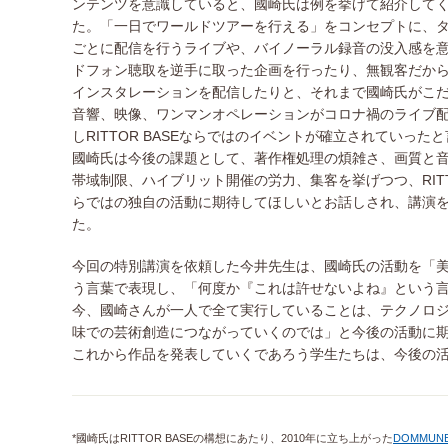
ンテンツを意識していると、國崎氏は例を挙げて紹介して
た。「一日でワールドツアーを行える」をコンセプトに、
ごとに配信を行うライブや、バイノーラル録音の没入感を
ドフォン聴取を逆手に取った企画を行ったり、無観客だか
インスタレーションを配信したりと、それまで國崎氏がこ
音響、映像、ワンマンオペレーションがコロナ禍のライブ
しRITTOR BASEならではのイベントが確立されていった
國崎氏は今後の課題として、著作権処理の煩雑さ、画質と
帯域制限、ハイブリット開催の労力、集客を挙げつつ、RITTO
らではの独自の活動に期待してほしいとお話しされ、講演
た。
今回の特別講演を依頼した今井先生は、國崎氏の活動を「
う言葉で表現し、「何度か『これは許せないよね』という言葉
今、國崎さんが一人で全て実行していることは、テクノロ
味での芸術創造につながっていくのでは」と今後の活動に
これから作品を発表していくであろう学生たちは、今後の
*國崎氏はRITTOR BASEの構想にあたり、2010年に立ち上がった
DOMMUN