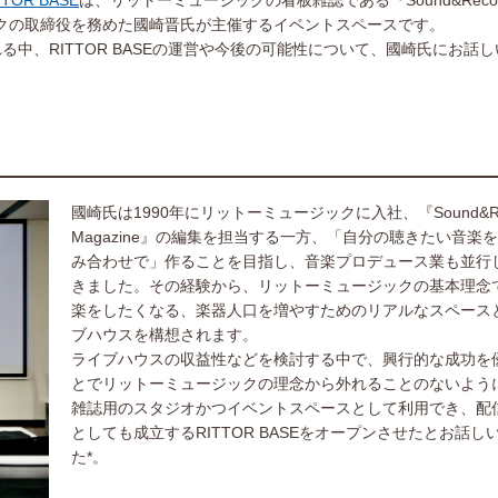
TOR BASE
は、リットーミュージックの看板雑誌である『Sound&Record
ジックの取締役を務めた國崎晋氏が主催するイベントスペースです。
中、RITTOR BASEの運営や今後の可能性について、國崎氏にお話
國崎氏は1990年にリットーミュージックに入社、『Sound&Rec
Magazine』の編集を担当する一方、「自分の聴きたい音楽
み合わせで」作ることを目指し、音楽プロデュース業も並行
きました。その経験から、リットーミュージックの基本理念
楽をしたくなる、楽器人口を増やすためのリアルなスペース
ブハウスを構想されます。
ライブハウスの収益性などを検討する中で、興行的な成功を
とでリットーミュージックの理念から外れることのないよう
雑誌用のスタジオかつイベントスペースとして利用でき、配
としても成立するRITTOR BASEをオープンさせたとお話し
た*。