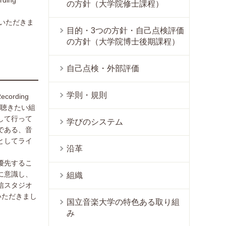
ing
の方針（大学院修士課程）
しいただきま
目的・3つの方針・自己点検評価
の方針（大学院博士後期課程）
自己点検・外部評価
学則・規則
ording
を聴きたい組
して行って
学びのシステム
である、音
としてライ
沿革
優先するこ
に意識し、
組織
信スタジオ
いただきまし
国立音楽大学の特色ある取り組
み