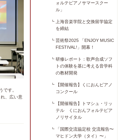
ォルテピアノサマースクー
ル」
上海音楽学院と交換留学協定
を締結
芸術祭2025 「ENJOY MUSIC
FESTIVAL!」開幕！
研修レポート：歌声合成ソフ
トの体験を基に考える音学科
の教材開発
【開催報告】くにおんピアノ
ようです。
コンクール
され、広い意
【開催報告】トマシュ・リッ
テル くにおんフォルテピア
ノリサイタル
「国際交流協定校 交流報告〜
マヒドン大学（タイ）〜」