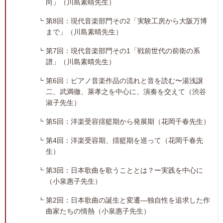
向」（川島素晴先生）
第8回：現代音楽部門その2「実験工房から大阪万博
まで」（川島素晴先生）
第7回：現代音楽部門その1「戦前世代の前衛の系
譜」（川島素晴先生）
第6回：ピアノ音楽作品の流れと音を読む〜湯浅譲
二、武満徹、萊孝之を中心に、演奏を交えて（渋谷
淑子先生）
第5回：洋楽受容揺籃期から発展期（花岡千春先生）
第4回：洋楽受容期、揺籃期を巡って（花岡千春先
生）
第3回：日本歌曲を歌うこととは？ー実践を中心に
（小泉惠子先生）
第2回：日本歌曲の誕生と変遷―独自性を追求した作
曲家たちの情熱（小泉惠子先生）