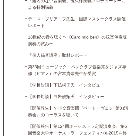
「題名のない音楽会」鬼久保美帆プロデューサーに
よる特別講義
デニス・ブリアコフ先生 国際マスタークラス開催
レポート
18世紀の音を聴く〜《Caro mio ben》の弦楽伴奏版
演奏の試み〜
「個人録音講座」取材レポート
第33回ミュージック・ペンクラブ音楽賞をジャズ専
修（ピアノ）の宮本貴奈先生が受賞！
【学長対談】下払桐子氏 インタビュー
【学長対談】白岩優拓氏 インタビュー
【開催報告】NHK交響楽団『ベートーヴェン｢第9｣演
奏会』のコーラスを聴いて
【開催報告】第124回オーケストラ定期演奏会、第6
回音楽大学オーケストラ・フェスティバル2015を終