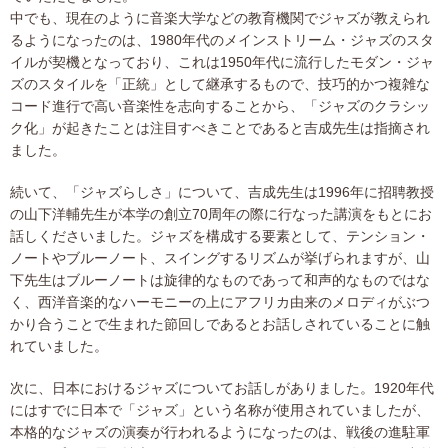
中でも、現在のように音楽大学などの教育機関でジャズが教えられ
るようになったのは、1980年代のメインストリーム・ジャズのスタ
イルが契機となっており、これは1950年代に流行したモダン・ジャ
ズのスタイルを「正統」として継承するもので、技巧的かつ複雑な
コード進行で高い音楽性を志向することから、「ジャズのクラシッ
ク化」が起きたことは注目すべきことであると吉成先生は指摘され
ました。
続いて、「ジャズらしさ」について、吉成先生は1996年に招聘教授
の山下洋輔先生が本学の創立70周年の際に行なった講演をもとにお
話しくださいました。ジャズを構成する要素として、テンション・
ノートやブルーノート、スイングするリズムが挙げられますが、山
下先生はブルーノートは旋律的なものであって和声的なものではな
く、西洋音楽的なハーモニーの上にアフリカ由来のメロディがぶつ
かり合うことで生まれた節回しであるとお話しされていることに触
れていました。
次に、日本におけるジャズについてお話しがありました。1920年代
にはすでに日本で「ジャズ」という名称が使用されていましたが、
本格的なジャズの演奏が行われるようになったのは、戦後の進駐軍