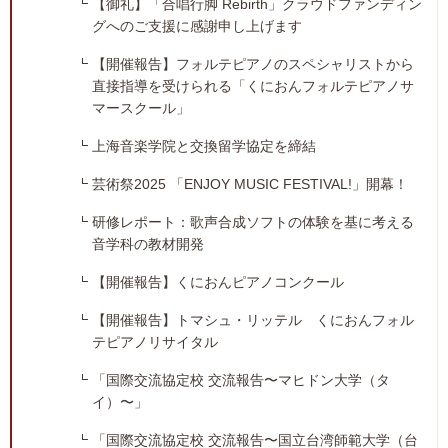
【御礼】「合唱行脚 Rebirth」クラウドファンディン
グへのご支援に感謝申し上げます
【開催報告】フォルテピアノのスペシャリストから
直接指導を受けられる「くにおんフォルテピアノサ
マースクール」
上海音楽学院と交換留学協定を締結
芸術祭2025 「ENJOY MUSIC FESTIVAL!」開幕！
研修レポート：歌声合成ソフトの体験を基に考える
音学科の教材開発
【開催報告】くにおんピアノコンクール
【開催報告】トマシュ・リッテル くにおんフォル
テピアノリサイタル
「国際交流協定校 交流報告〜マヒドン大学（タ
イ）〜」
「国際交流協定校 交流報告〜国立台湾師範大学（台