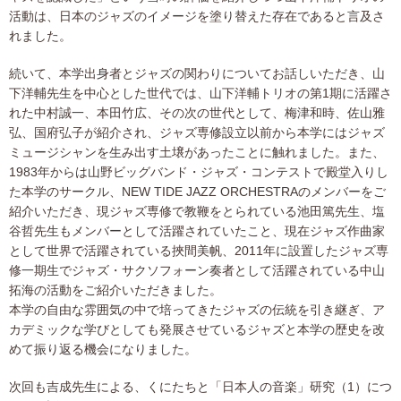
活動は、日本のジャズのイメージを塗り替えた存在であると言及さ
れました。
続いて、本学出身者とジャズの関わりについてお話しいただき、山
下洋輔先生を中心とした世代では、山下洋輔トリオの第1期に活躍さ
れた中村誠一、本田竹広、その次の世代として、梅津和時、佐山雅
弘、国府弘子が紹介され、ジャズ専修設立以前から本学にはジャズ
ミュージシャンを生み出す土壌があったことに触れました。また、
1983年からは山野ビッグバンド・ジャズ・コンテストで殿堂入りし
た本学のサークル、NEW TIDE JAZZ ORCHESTRAのメンバーをご
紹介いただき、現ジャズ専修で教鞭をとられている池田篤先生、塩
谷哲先生もメンバーとして活躍されていたこと、現在ジャズ作曲家
として世界で活躍されている挾間美帆、2011年に設置したジャズ専
修一期生でジャズ・サクソフォーン奏者として活躍されている中山
拓海の活動をご紹介いただきました。
本学の自由な雰囲気の中で培ってきたジャズの伝統を引き継ぎ、ア
カデミックな学びとしても発展させているジャズと本学の歴史を改
めて振り返る機会になりました。
次回も吉成先生による、くにたちと「日本人の音楽」研究（1）につ