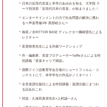
日本の近現代音楽と本学のあゆみを知る、大学院 テ
ーマ別演習「近現代日本の音楽」が始まりました！
エンターテインメントの力で社会問題の解決に携わ
るー声楽専修3年 黒部睦さんー
御茶ノ水RITTOR BASE ディレクター國崎晋氏による
レクチャー
富貴晴美先生による作曲ワークショップ
作・編曲家、音楽プロデューサーYaffleさんによる特
別講義『音楽キャリア雑談』
国際ドイツ語教育学会主催のショートフィルム・コ
ンテストにて、本学学生の作品がノミネート！
全音楽譜出版社による特別講義：楽譜出版にまつわ
る話あれこれ
対談：久保田真澄先生×上村誠一さん