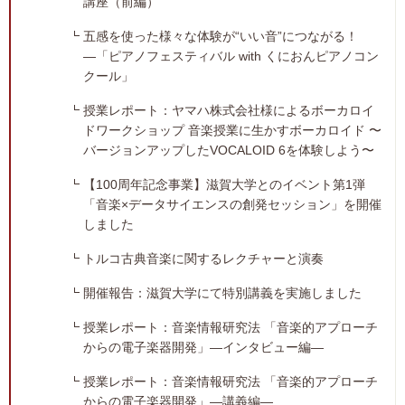
講座（前編）
五感を使った様々な体験が“いい音”につながる！
―「ピアノフェスティバル with くにおんピアノコン
クール」
授業レポート：ヤマハ株式会社様によるボーカロイ
ドワークショップ 音楽授業に生かすボーカロイド 〜
バージョンアップしたVOCALOID 6を体験しよう〜
【100周年記念事業】滋賀大学とのイベント第1弾
「音楽×データサイエンスの創発セッション」を開催
しました
トルコ古典音楽に関するレクチャーと演奏
開催報告：滋賀大学にて特別講義を実施しました
授業レポート：音楽情報研究法 「音楽的アプローチ
からの電子楽器開発」―インタビュー編―
授業レポート：音楽情報研究法 「音楽的アプローチ
からの電子楽器開発」―講義編―