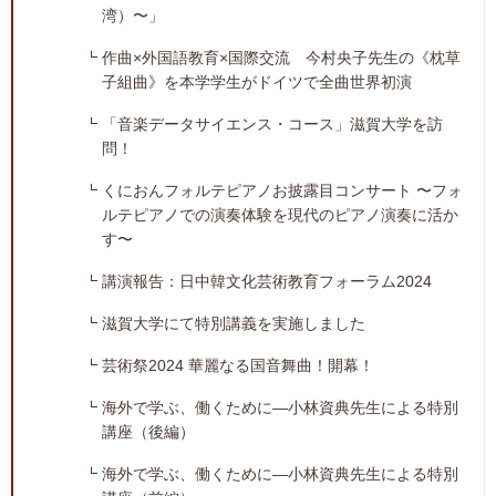
湾）〜」
作曲×外国語教育×国際交流 今村央子先生の《枕草
子組曲》を本学学生がドイツで全曲世界初演
「音楽データサイエンス・コース」滋賀大学を訪
問！
くにおんフォルテピアノお披露目コンサート 〜フォ
ルテピアノでの演奏体験を現代のピアノ演奏に活か
す〜
講演報告：日中韓文化芸術教育フォーラム2024
滋賀大学にて特別講義を実施しました
芸術祭2024 華麗なる国音舞曲！開幕！
海外で学ぶ、働くために―小林資典先生による特別
講座（後編）
海外で学ぶ、働くために―小林資典先生による特別