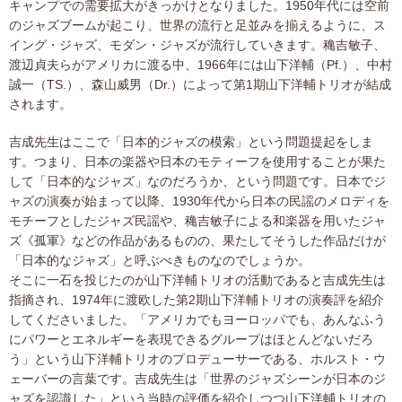
キャンプでの需要拡大がきっかけとなりました。1950年代には空前
のジャズブームが起こり、世界の流行と足並みを揃えるように、ス
イング・ジャズ、モダン・ジャズが流行していきます。穐吉敏子、
渡辺貞夫らがアメリカに渡る中、1966年には山下洋輔（Pf.）、中村
誠一（TS.）、森山威男（Dr.）によって第1期山下洋輔トリオが結成
されます。
吉成先生はここで「日本的ジャズの模索」という問題提起をしま
す。つまり、日本の楽器や日本のモティーフを使用することが果た
して「日本的なジャズ」なのだろうか、という問題です。日本でジ
ャズの演奏が始まって以降、1930年代から日本の民謡のメロディを
モチーフとしたジャズ民謡や、穐吉敏子による和楽器を用いたジャ
ズ《孤軍》などの作品があるものの、果たしてそうした作品だけが
「日本的なジャズ」と呼ぶべきものなのでしょうか。
そこに一石を投じたのが山下洋輔トリオの活動であると吉成先生は
指摘され、1974年に渡欧した第2期山下洋輔トリオの演奏評を紹介
してくださいました。「アメリカでもヨーロッパでも、あんなふう
にパワーとエネルギーを表現できるグループはほとんどないだろ
う」という山下洋輔トリオのプロデューサーである、ホルスト・ウ
ェーバーの言葉です。吉成先生は「世界のジャズシーンが日本のジ
ャズを認識した」という当時の評価を紹介しつつ山下洋輔トリオの