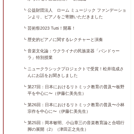
公益財団法人 ローム ミュージック ファンデーショ
ンより、ピアノをご寄贈いただきました
芸術祭2023 Tutti！開幕！
歴史的ピアノに関するレクチャーと演奏
音楽文化論：ウクライナの民族楽器「バンドゥー
ラ」特別授業
ニュークラシックプロジェクトで受賞！松井琉成さ
んにお話をお聞きしました
第27回：日本におけるリトミック教育の普及〜板野
平を中心に〜（伊藤仁美先生）
第26回：日本におけるリトミック教育の普及〜小林
宗作を中心に〜（伊藤仁美先生）
第25回：岡本敏明、小山章三の音楽教育論と合唱行
脚の展開（2）（津田正之先生）