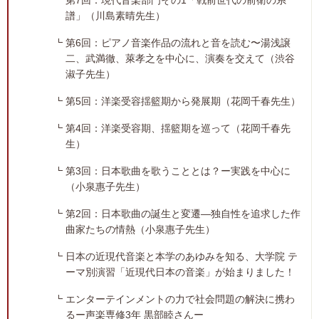
第7回：現代音楽部門その1「戦前世代の前衛の系
譜」（川島素晴先生）
第6回：ピアノ音楽作品の流れと音を読む〜湯浅譲
二、武満徹、萊孝之を中心に、演奏を交えて（渋谷
淑子先生）
第5回：洋楽受容揺籃期から発展期（花岡千春先生）
第4回：洋楽受容期、揺籃期を巡って（花岡千春先
生）
第3回：日本歌曲を歌うこととは？ー実践を中心に
（小泉惠子先生）
第2回：日本歌曲の誕生と変遷―独自性を追求した作
曲家たちの情熱（小泉惠子先生）
日本の近現代音楽と本学のあゆみを知る、大学院 テ
ーマ別演習「近現代日本の音楽」が始まりました！
エンターテインメントの力で社会問題の解決に携わ
るー声楽専修3年 黒部睦さんー