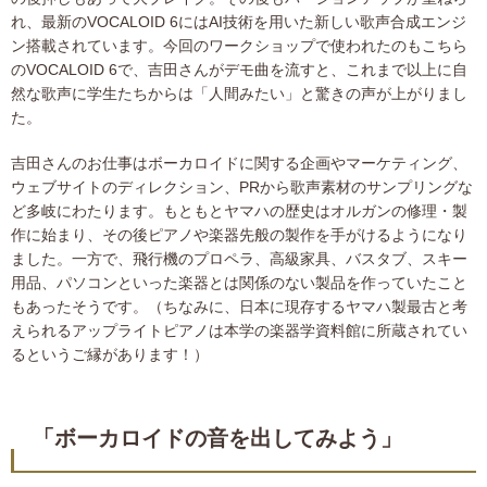
れ、最新のVOCALOID 6にはAI技術を用いた新しい歌声合成エンジ
ン搭載されています。今回のワークショップで使われたのもこちら
のVOCALOID 6で、吉田さんがデモ曲を流すと、これまで以上に自
然な歌声に学生たちからは「人間みたい」と驚きの声が上がりまし
た。
吉田さんのお仕事はボーカロイドに関する企画やマーケティング、
ウェブサイトのディレクション、PRから歌声素材のサンプリングな
ど多岐にわたります。もともとヤマハの歴史はオルガンの修理・製
作に始まり、その後ピアノや楽器先般の製作を手がけるようになり
ました。一方で、飛行機のプロペラ、高級家具、バスタブ、スキー
用品、パソコンといった楽器とは関係のない製品を作っていたこと
もあったそうです。（ちなみに、日本に現存するヤマハ製最古と考
えられるアップライトピアノは本学の楽器学資料館に所蔵されてい
るというご縁があります！）
「ボーカロイドの音を出してみよう」