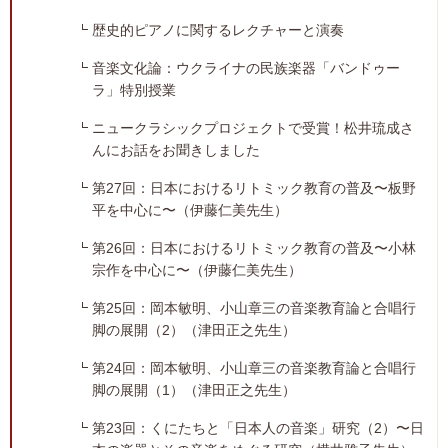
歴史的ピアノに関するレクチャーと演奏
音楽文化論：ウクライナの民族楽器「バンドゥー
ラ」特別授業
ニュークラシックプロジェクトで受賞！松井琉成さ
んにお話をお聞きしました
第27回：日本におけるリトミック教育の普及〜板野
平を中心に〜（伊藤仁美先生）
第26回：日本におけるリトミック教育の普及〜小林
宗作を中心に〜（伊藤仁美先生）
第25回：岡本敏明、小山章三の音楽教育論と合唱行
脚の展開（2）（津田正之先生）
第24回：岡本敏明、小山章三の音楽教育論と合唱行
脚の展開（1）（津田正之先生）
第23回：くにたちと「日本人の音楽」研究（2）〜日