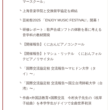
マースクール」
上海音楽学院と交換留学協定を締結
芸術祭2025 「ENJOY MUSIC FESTIVAL!」開幕！
研修レポート：歌声合成ソフトの体験を基に考える
音学科の教材開発
【開催報告】くにおんピアノコンクール
【開催報告】トマシュ・リッテル くにおんフォル
テピアノリサイタル
「国際交流協定校 交流報告〜マヒドン大学（タ
イ）〜」
「国際交流協定校 交流報告〜国立台湾師範大学（台
湾）〜」
作曲×外国語教育×国際交流 今村央子先生の《枕草
子組曲》を本学学生がドイツで全曲世界初演