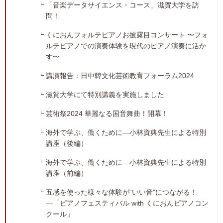
「音楽データサイエンス・コース」滋賀大学を訪
問！
くにおんフォルテピアノお披露目コンサート 〜フォ
ルテピアノでの演奏体験を現代のピアノ演奏に活か
す〜
講演報告：日中韓文化芸術教育フォーラム2024
滋賀大学にて特別講義を実施しました
芸術祭2024 華麗なる国音舞曲！開幕！
海外で学ぶ、働くために―小林資典先生による特別
講座（後編）
海外で学ぶ、働くために―小林資典先生による特別
講座（前編）
五感を使った様々な体験が“いい音”につながる！
―「ピアノフェスティバル with くにおんピアノコン
クール」