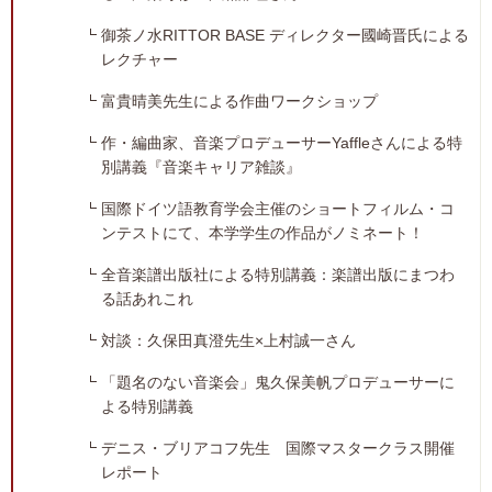
御茶ノ水RITTOR BASE ディレクター國崎晋氏による
レクチャー
富貴晴美先生による作曲ワークショップ
作・編曲家、音楽プロデューサーYaffleさんによる特
別講義『音楽キャリア雑談』
国際ドイツ語教育学会主催のショートフィルム・コ
ンテストにて、本学学生の作品がノミネート！
全音楽譜出版社による特別講義：楽譜出版にまつわ
る話あれこれ
対談：久保田真澄先生×上村誠一さん
「題名のない音楽会」鬼久保美帆プロデューサーに
よる特別講義
デニス・ブリアコフ先生 国際マスタークラス開催
レポート