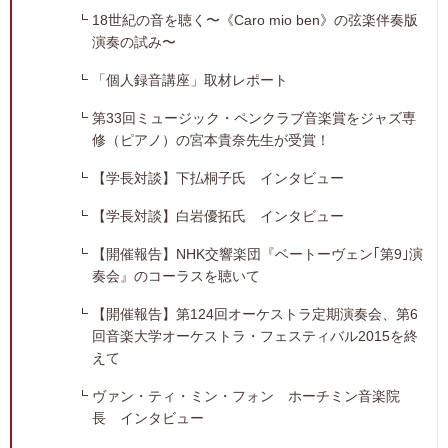
18世紀の音を聴く〜《Caro mio ben》の弦楽伴奏版
演奏の試み〜
「個人録音講座」取材レポート
第33回ミュージック・ペンクラブ音楽賞をジャズ専
修（ピアノ）の宮本貴奈先生が受賞！
【学長対談】下払桐子氏 インタビュー
【学長対談】白岩優拓氏 インタビュー
【開催報告】NHK交響楽団『ベートーヴェン｢第9｣演
奏会』のコーラスを聴いて
【開催報告】第124回オーケストラ定期演奏会、第6
回音楽大学オーケストラ・フェスティバル2015を終
えて
ヴァン・ティ・ミン・フォン ホーチミン音楽院
長 インタビュー