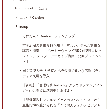
Harmony of くにたち
くにおん＊Garden
lineup
くにおん＊Garden ラインナップ
本学所蔵の貴重資料を知り、味わい、学んだ貴重な
講義と演奏 ―「ベートーヴェン初期印刷楽譜コレク
ション」 デジタルアーカイブ構築・公開プレイベン
トＩ
国立音楽大学 大学院オペラ公演で新たな広報ボラン
ティア制度を導入
【御礼】「合唱行脚 Rebirth」クラウドファンディン
グへのご支援に感謝申し上げます
【開催報告】フォルテピアノのスペシャリストから
直接指導を受けられる「くにおんフォルテピアノサ