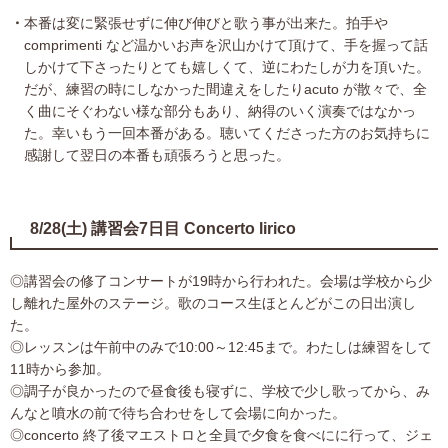
本番は変に緊張せずに伸び伸びと歌う事が出来た。拍手や
comprimenti など温かいお声を沢山かけて頂けて、手を握って話
しかけて下さったりとても嬉しくて、逆にわたしが力を頂いた。
だが、練習の時にしなかった間違えをしたりacuto が散々で、全
く曲にそぐわない様な部分もあり、納得のいく演奏ではなかっ
た。幸いもう一回本番がある。聴いてくださった方のお気持ちに
感謝して翌日の本番も頑張ろうと思った。
8/28(土) 講習会7日目 Concerto lirico
◎講習会の修了コンサートが19時から行われた。会場は学校から少
し離れた屋外のステージ。歌のコース生ほとんどがこの日出演し
た。
◎レッスンは午前中のみで10:00～12:45まで。わたしは練習をして
11時から参加。
◎調子が良かったので昼食後も寝ずに、学校で少し歌ってから、み
んなと噴水の前で待ち合わせをして会場に向かった。
◎concerto 終了後マエストロと全員で夕食を食べにに行って、ジェ