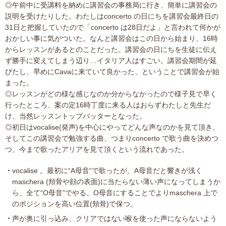
◎午前中に受講料を納めに講習会の事務局に行き、簡単に講習会の
説明を受けたりした。わたしはconcerto の日にちを講習会最終日の
31日と把握していたので「concerto は28日だよ」と言われて何かが
おかしい事に気がついた。なんと講習会はこの日から始まり、16時
からレッスンがあるとのことだった。講習会の日にちを生徒に伝え
ず勝手に変えてしまう辺り…イタリア人はすごい。講習会期間が延
びたし、早めにCavaに来ていて良かった、ということで講習会が始
まった。
◎レッスンがどの様な感じなのか分からなかったので様子見で早く
行ったところ、案の定16時丁度に来る人はおらずわたしと先生だ
け、当然レッスントップバッターとなった。
◎初日はvocalise(発声)を中心にやってどんな声なのかを見て頂き、
そしてこの講習会で勉強する曲、つまりconcerto で歌う曲を決めつ
つ、今まで歌ったアリアを見て頂くという流れであった。
vocalise 。最初に“A母音”で歌ったが、A母音だと響きが浅く
maschera (頬骨や顔の表面)に当たらない薄い声になってしまうか
ら、全て“O母音”でやる。O母音にすることでよりmaschera 上で
のポジションを高い位置(頬骨)で保つ。
声が奥に引っ込み、クリアではない喉を使った声にならないよう