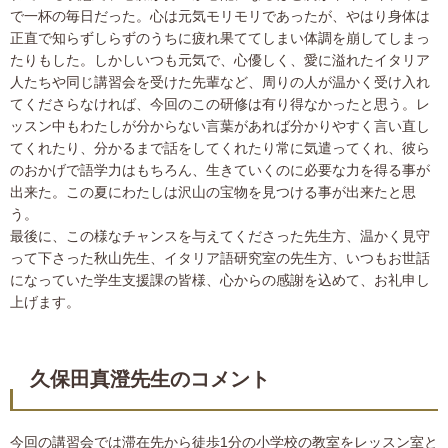
で一杯の毎日だった。心は元気モリモリであったが、やはり身体は
正直で知らずしらずのうちに疲れ果ててしまい体調を崩してしまっ
たりもした。しかしいつも元気で、心優しく、愛に溢れたイタリア
人たちや同じ講習会を受けた先輩など、周りの人が温かく受け入れ
てくださらなければ、今回のこの研修は有り得なかったと思う。レ
ッスン中もわたしが分からない言葉があれば分かりやすく言い直し
てくれたり、分かるまで話をしてくれたり常に気遣ってくれ、彼ら
のおかげで語学力はもちろん、生きていくのに必要な力を得る事が
出来た。この夏にわたしは沢山の宝物を見つける事が出来たと思
う。
最後に、この様なチャンスを与えてくださった先生方、温かく見守
って下さった秋山先生、イタリア語研究室の先生方、いつもお世話
になっていた学生支援課の皆様、心からの感謝を込めて、お礼申し
上げます。
久保田真澄先生のコメント
今回の講習会では滞在先から徒歩1分の小学校の教室をレッスン室と