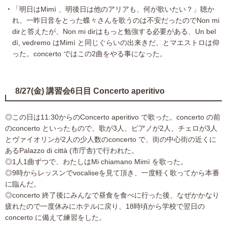
「明日はMimì 、明後日は他のアリアも、何が歌いたい？」聴か
れ、一昨日音をとった蝶々さんを歌うのは不安だったのでNon mi
dirと答えたが、Non mi dirはもっと勉強する必要がある、Un bel
dì, vedremo はMimì と同じぐらいの出来きだ、とマエストロは仰
った。concerto ではこの2曲をやる事になった。
8/27(金) 講習会6日目 Concerto aperitivo
◎この日は11:30からのConcerto aperitivo で歌った。concerto の前
のconcerto といったもので、歌が3人、ピアノが2人、チェロが3人
とヴァイオリンが2人の少人数のconcerto で、街の中心街の近くに
あるPalazzo di città (市庁舎)で行われた。
◎1人1曲ずつで、わたしはMi chiamano Mimì を歌った。
◎9時からレッスンでvocaliseを見て頂き、一度軽く歌ってから本番
に臨んだ。
◎concerto 終了後にみんなで昼食を食べに行った後、なぜかかなり
疲れたので一度休みにホテルに戻り、18時頃から学校で翌日の
concerto に備えて練習をした。