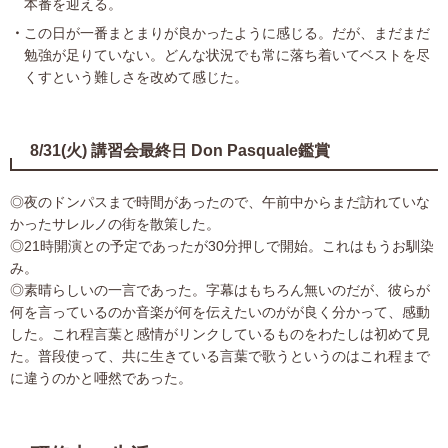
本番を迎える。
この日が一番まとまりが良かったように感じる。だが、まだまだ
勉強が足りていない。どんな状況でも常に落ち着いてベストを尽
くすという難しさを改めて感じた。
8/31(火) 講習会最終日 Don Pasquale鑑賞
◎夜のドンパスまで時間があったので、午前中からまだ訪れていな
かったサレルノの街を散策した。
◎21時開演との予定であったが30分押しで開始。これはもうお馴染
み。
◎素晴らしいの一言であった。字幕はもちろん無いのだが、彼らが
何を言っているのか音楽が何を伝えたいのがが良く分かって、感動
した。これ程言葉と感情がリンクしているものをわたしは初めて見
た。普段使って、共に生きている言葉で歌うというのはこれ程まで
に違うのかと唖然であった。