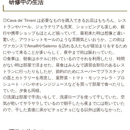
研修中の生活
◎Cava de’ Tirreni は必要なものを購入できるお店はもちろん、レス
トランやバール、ジェラテリアも充実、ショッピングも楽しめ、銀
行や携帯ショップもほとんど揃っていて、最初来た時は想像と違い
驚いた。アウトレットモールのような雰囲気といおうか。この街は
ヴァカンスでAmalfiやSalerno を訪れる人たちが寝泊まりをするため
にやって来ることが多いらしく、夜中まで街は賑わっていた。
◎食事は、朝食はホテルに付いているのでそれを利用したり、時間
がない時は部屋で済ませた。昼食はみんなで講習会割引のあるレス
トランに行ったりもしたが、節約のためにスーパーでプラスチック
の皿とカトラリーを用意し、葉野菜・トマト・モッツァレラ・プロ
シュート・パンやオレンジジュースなどを買って部屋で食べたりし
ていた。夕食も同様。
◎洗濯は部屋で手洗いをして、洗濯ロープを使って干していた。空
気が乾いてサラサラしているので朝干したら夜までには乾いていた
ので、干した直後に床がビチョビチョになる以外は困らなかった。