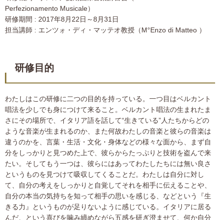
Perfezionamento Musicale）
研修期間 : 2017年8月22日～8月31日
担当講師 : エンツォ・ディ・マッテオ教授（M°Enzo di Matteo ）
研修目的
わたしはこの研修に二つの目的を持っている。一つ目はベルカント
唱法を少しでも身につけて来ること。ベルカント唱法の生まれたま
さにその場所で、イタリア語を話して“生きている”人たちからどの
ような音楽が生まれるのか、また何故わたしの音楽と彼らの音楽は
違うのかを、言葉・生活・文化・身体などの様々な面から、まず自
分をしっかりと見つめた上で、彼らからたっぷりと技術を盗んで来
たい。そしてもう一つは、彼らにはあってわたしたちには無い良さ
というものを見つけて吸収してくることだ。わたしは自分に対し
て、自分の考えをしっかりと自覚してそれを相手に伝えることや、
自分の本当の気持ちを知って相手の思いを感じる、などという『生
きる力』というものが足りないように感じている。イタリアに居る
んだ、という喜びを噛み締めながら五感を研ぎ澄ませて、何か自分