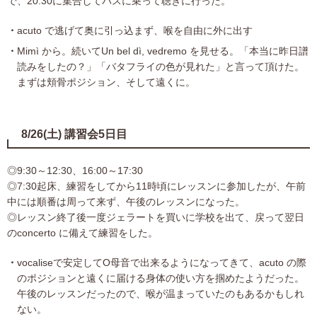
で、20:30に集合してバスに乗って聴きに行った。
acuto で逃げて奥に引っ込まず、喉を自由に外に出す
Mimì から。続いてUn bel dì, vedremo を見せる。「本当に昨日譜
読みをしたの？」「バタフライの色が見れた」と言って頂けた。
まずは頬骨ポジション、そして遠くに。
8/26(土) 講習会5日目
◎9:30～12:30、16:00～17:30
◎7:30起床、練習をしてから11時頃にレッスンに参加したが、午前
中には順番は周って来ず、午後のレッスンになった。
◎レッスン終了後一度ジェラートを買いに学校を出て、戻って翌日
のconcerto に備えて練習をした。
vocaliseで安定してO母音で出来るようになってきて、acuto の際
のポジションと遠くに届ける身体の使い方を掴めたようだった。
午後のレッスンだったので、喉が温まっていたのもあるかもしれ
ない。