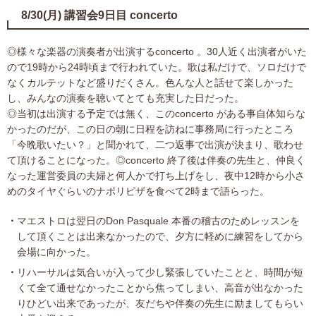
8/30(月) 講習会9日目 concerto
◎様々な楽器の演奏者が出演するconcerto 。30人近く出演者がいた
ので19時から24時頃まで行われていた。歌は私だけで、ソロだけで
なくカルテットなど盛りだくさん。色んな人と話せて楽しかった
し、みんなの演奏を聴いてとても充実した日だった。
◎当初は出演する予定では無く、このconcerto がある事自体知らな
かったのだが、この日の朝に日程を訪ねに事務局に行ったところ
「今晩歌いたい？」と聞かれて、二つ返事で出演が決まり、歌わせ
て頂けることになった。◎concerto 終了後は伴奏の先生と、仲良く
なった運営委員の夫婦と何人かで打ち上げをし、夜中12時から小さ
めのタイヤぐらいのナポリピザを食べて2時まで語らった。
マエストロは翌日のDon Pasquale 本番の稽古のためレッスンを
して頂くことは出来なかったので、夕方に軽めに練習をしてから
会場に向かった。
リハーサルは気合いが入って少し緊張していたことと、時間が短
くて全て通せなかったことから焦ってしまい、高音が出なかった
りひどい出来であったが、友だちや伴奏の先生に励ましてもらい