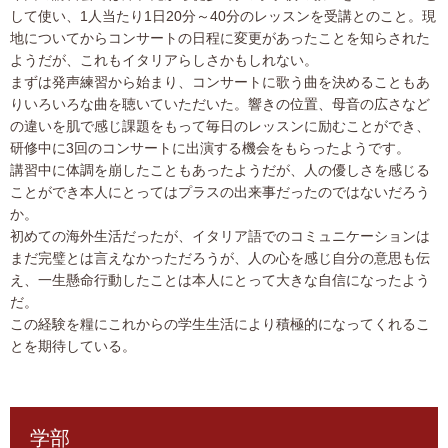
して使い、1人当たり1日20分～40分のレッスンを受講とのこと。現
地についてからコンサートの日程に変更があったことを知らされた
ようだが、これもイタリアらしさかもしれない。
まずは発声練習から始まり、コンサートに歌う曲を決めることもあ
りいろいろな曲を聴いていただいた。響きの位置、母音の広さなど
の違いを肌で感じ課題をもって毎日のレッスンに励むことができ、
研修中に3回のコンサートに出演する機会をもらったようです。
講習中に体調を崩したこともあったようだが、人の優しさを感じる
ことができ本人にとってはプラスの出来事だったのではないだろう
か。
初めての海外生活だったが、イタリア語でのコミュニケーションは
まだ完璧とは言えなかっただろうが、人の心を感じ自分の意思も伝
え、一生懸命行動したことは本人にとって大きな自信になったよう
だ。
この経験を糧にこれからの学生生活により積極的になってくれるこ
とを期待している。
学部