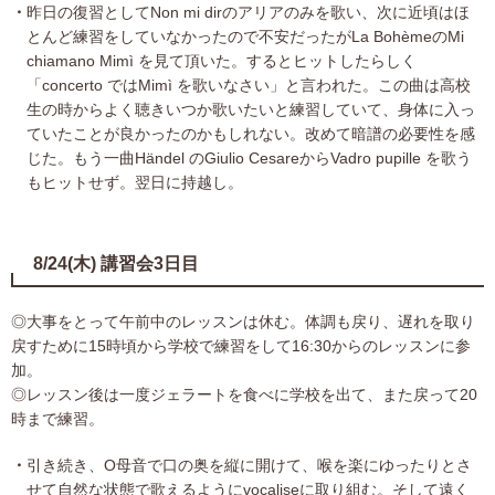
昨日の復習としてNon mi dirのアリアのみを歌い、次に近頃はほ
とんど練習をしていなかったので不安だったがLa BohèmeのMi
chiamano Mimì を見て頂いた。するとヒットしたらしく
「concerto ではMimì を歌いなさい」と言われた。この曲は高校
生の時からよく聴きいつか歌いたいと練習していて、身体に入っ
ていたことが良かったのかもしれない。改めて暗譜の必要性を感
じた。もう一曲Händel のGiulio CesareからVadro pupille を歌う
もヒットせず。翌日に持越し。
8/24(木) 講習会3日目
◎大事をとって午前中のレッスンは休む。体調も戻り、遅れを取り
戻すために15時頃から学校で練習をして16:30からのレッスンに参
加。
◎レッスン後は一度ジェラートを食べに学校を出て、また戻って20
時まで練習。
引き続き、O母音で口の奥を縦に開けて、喉を楽にゆったりとさ
せて自然な状態で歌えるようにvocaliseに取り組む。そして遠く