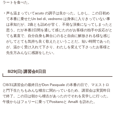
ラートを食べた。
声も温まっていてacuto の調子は良かった。しかし、この日初め
て本番に乗せたUn bel dì, vedremo は身体に入りきっていない事
は承知だが、2曲とも詰めが甘く、不発な演奏になってしまったと
思う。だが本番2日間を通して感じたのがお客様の拍手や反応がと
ても素直で、自分自身も舞台にのると自由に解放される様な感じ
がしてとても気持ち良く歌えたということだ。短い時間であった
が、温かく受け入れて下さり、わたしを変えて下さったお客様と
先生方みんなに感謝をしたい。
8/29(日) 講習会8日目
◎8/31講習会の最終日がDon Pasquale の本番の日で、マエストロ
と門下生たちもみんな稽古に関わっているため、講習会は実質昨日
で終了。この日は朝から稽古があったのでそれを見学しに行った。
午後からはフェリーに乗ってPositanoと Amalfi を訪れた。