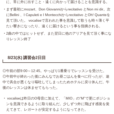
に、常に外に出すこと・遠くに向かって届けることを意識する。
まず最初にmozart、Don Giovanniからrecitativo とNon mi dir。次
にBellini 、I Capuleti e I Montecchiからrecitativo とOh! Quanteを
見て頂いた。 vocaliseで言われた事を意識して歌うも時々薄く平
たい響きになったり、遠くに届けるという事を指摘される。
2曲の中ではヒットせず、また翌日に他のアリアを見て頂く事にな
りレッスン終了
8/23(水) 講習会2日目
◎午前の部9:00～12:45。やっぱり1番乗りでレッスンを受けた。
◎午前中が終わった後にみんなでお昼ごはんを食べに行ったが、途
中で具合が悪くなり嘔吐してしまったためホテルに戻り休んだ。午
後のレッスンは休ませてもらった。
vocaliseは昨日のO母音に加えて、「MIO」の“M”で更にポジショ
ンを意識できるように取り組んだ。少しずつ外に飛ばす感覚を覚
えてきて、レガートが安定するようになってきた。