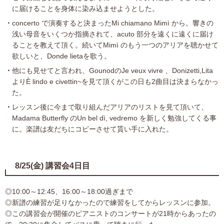
に届けることを身体に染み込ませようとした。
concerto で演奏すると決まったMi chiamano Mimì から。響きの
浅い母音をいくつか指摘されて、acuto 部分を遠くに遠くに届け
ることを教えて頂く。続いてMimì のもう一つのアリアを聴かせて
欲しいと、Donde lietaを歌う。
他にも見せてと言われ、GounodのJe veux vivre 、Donizetti,Lita
よりÈ lindo e civettin~を見て頂くがこの日も2曲目は決まらなかっ
た。
レッスン後に今まで取り組んだアリアのリストを見て頂いて、
Madama Butterfly のUn bel dì, vedremo を新しく勉強してくる事
に。楽譜は友だちにコピーさせて貰い手に入れた。
8/25(金) 講習会4日目
◎10:00～12:45、16:00～18:00過ぎまで
◎新譜の練習が足りなかったので練習をしてからレッスンに参加。
◎この講習会が開催のピアニストのコンサートが21時からあったの