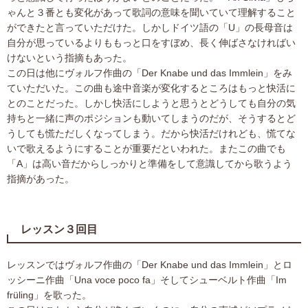
ゃんと３番とも変化があって歌詞の意味を聞いていて理解すること
ができたと言っていただけた。しかしドイツ語の「U」の長母音は
自分が思っているよりももっと口をすぼめ、長く伸ばさなければい
けないという指摘もあった。
この日は他にヴォルフ作曲の「Der Knabe und das Immlein」をみ
ていただいた。この曲も途中音楽が変化するところはもっと快活に
とのことだった。しかし快活にしようと思うとどうしても自分の気
持ちと一緒に声のポジションも動いてしまうのだが、そうするとど
うしても慌ただしくなってしまう。だから快活だけれども、慌てな
いで歌えるようにすることが重要だといわれた。またこの曲でも
「A」は高い音だからしっかりと準備をして意識してから歌うよう
指摘があった。
レッスン３回目
レッスンではヴォルフ作曲の「Der Knabe und das Immlein」とロ
ッシーニ作曲「Una voce poco fa」そしてシューベルト作曲「Im
früling」を歌った。