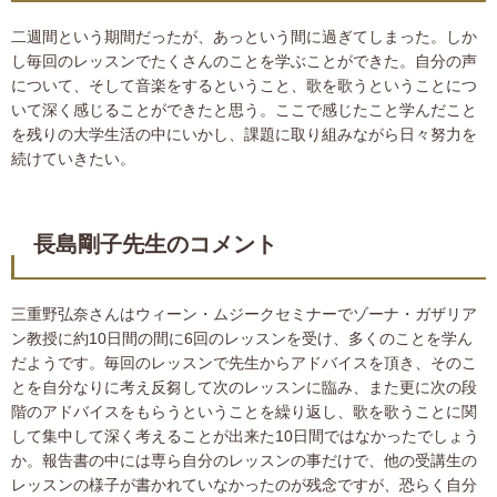
二週間という期間だったが、あっという間に過ぎてしまった。しか
し毎回のレッスンでたくさんのことを学ぶことができた。自分の声
について、そして音楽をするということ、歌を歌うということにつ
いて深く感じることができたと思う。ここで感じたこと学んだこと
を残りの大学生活の中にいかし、課題に取り組みながら日々努力を
続けていきたい。
長島剛子先生のコメント
三重野弘奈さんはウィーン・ムジークセミナーでゾーナ・ガザリア
ン教授に約10日間の間に6回のレッスンを受け、多くのことを学ん
だようです。毎回のレッスンで先生からアドバイスを頂き、そのこ
とを自分なりに考え反芻して次のレッスンに臨み、また更に次の段
階のアドバイスをもらうということを繰り返し、歌を歌うことに関
して集中して深く考えることが出来た10日間ではなかったでしょう
か。報告書の中には専ら自分のレッスンの事だけで、他の受講生の
レッスンの様子が書かれていなかったのが残念ですが、恐らく自分