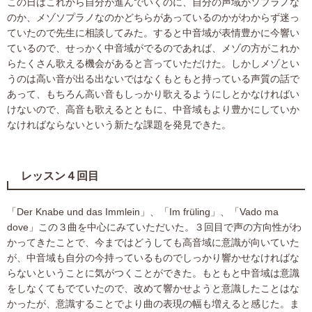
この日はこれから自分が進んでいくのに、自分の声域がソプラノな
のか、メゾソプラノなのかどちらがあっているのかがわからず迷っ
ていたので先生に相談してみた。すると中音域が表情豊かに今響い
ているので、せっかく中音域がでるのであれば、メゾの方がこれか
らたくさん歌える機会があると言っていただけた。しかしメゾとい
うのは高い音が出る出ないではなくもともと持っている声質の話で
あって、もちろん高い音もしっかり歌えるようにしとかなければい
けないので、高音も歌えるとともに、中音域もより豊かにしていか
なければならないという新たな課題を発見できた。
レッスン４回目
「Der Knabe und das Immlein」、「Im früling」、「Vado ma
dove」この３曲を中心にみていただいた。３回目で声の方向性がわ
かってきたことで、今まではどうしても高音域に意識が向いていた
が、中音域も自分の今持っているものでしっかり響かせなければな
らないということに気がつくことができた。もともと中音域は意識
をしなくてもでていたので、改めて響かせようと意識したことはな
かったが、意識することでより曲の表現の幅も増えると感じた。ま