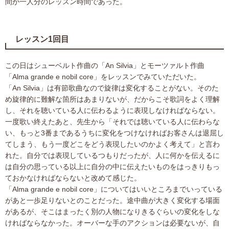
間が一人分のレッスン時間であった。
レッスン1回目
この日はシューベルト作曲の「An Silvia」とモーツァルト作曲
「Alma grande e nobil core」をレッスンでみていただいた。
「An Silvia」は有節歌曲なので旋律は変化することがない。そのた
め旋律的に難解な箇所はあまりないが、だからこそ歌詞をよく理解
し、それを聴いている人に伝わるように表現しなければならない。
一度歌い終えたあと、先生から「それでは聴いている人に伝わらな
い、もっと3番まであるうちに変化をつけなければお客さんは退屈し
てしまう、もう一度どこをどう表現したいのかよく考えて」と言わ
れた。自分では表現しているつもりだったが、人に何かを伝えるに
は自分の思っている以上に自分の中に伝えたいものをはっきりもっ
ておかなければならないと改めて感じた。
「Alma grande e nobil core」についてはいいところまでいっている
があと一歩足りないとのことだった。途中曲が大きく変化する場面
があるが、そこはまったく別の人物になりきるぐらいの変化をしな
ければならなかった。オーバーな手のアクションは必要ないが、自