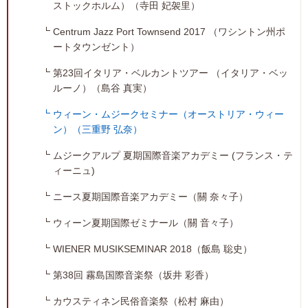
ストックホルム）（寺田 妃袈里）
Centrum Jazz Port Townsend 2017 （ワシントン州ポ
ートタウンゼント）
第23回イタリア・ベルカントツアー （イタリア・ベッ
ルーノ）（島谷 真実）
ウィーン・ムジークセミナー（オーストリア・ウィー
ン）（三重野 弘奈）
ムジークアルプ 夏期国際音楽アカデミー (フランス・テ
ィーニュ)
ニース夏期国際音楽アカデミー（關 奈々子）
ウィーン夏期国際ゼミナール（關 音々子）
WIENER MUSIKSEMINAR 2018（飯島 聡史）
第38回 霧島国際音楽祭（坂井 彩香）
カウスティネン民俗音楽祭（松村 麻由）