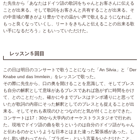
た先生から「あなたはドイツ語の歌詞をちゃんとお客さんに伝える
ことが出来る。そして歌詞をお客さんと共有することが出来る。そ
の中音域の響きがより豊かでその温かい声で歌えるようになれば、
もっと良くなっていくし、リートをきちんと伝えることの出来る歌
い手になるだろう」ともいっていただけた。
レッスン５回目
この日は明日のコンサートで歌うことになった「An Silvia」と「Der
Knabe und das Immlein」をレッスンで歌った。
その際に先生から、口の奥を開けることを意識して、そしてブレス
も自分の解釈として意味があるブレスであれば急がずに時間をかけ
て、とのことだった。確かに今までブレスはテンポ通りにと思って
いたが歌詞の内容にそった解釈としてのブレスとも捉えることが出
来る。そしてそれも表現のひとつなのだと気が付くことができた。
コンサートは17：30から大学内のオーケストラスタジオで行われ
た。現地でドイツ語の曲を歌うというのは自分のドイツ語がちゃん
と伝わるのかというような日本とはまた違った緊張感があった。し
かし歌い終わってから「ブラボー」という言葉をいただけたこと、