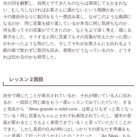
分が詞を解釈し、自然とでてきたものならば表現してもかまわな
い、むしろしなければお客さんに届かないという指摘があった。
その後自分なりに歌詞をもう一度読み直し、なぜこのような曲調に
なるのか、同じ言葉を繰り返しているが本当に同じ気持ちなのか、
何を思ってその言葉がでてきたのか、などをより深く考え、感じる
努力をした。そうすると同じ言葉でもその言葉が伝えたかった思い
がわかったような気がした。そしてそれがお客さんにも伝わるよう
鏡の前で歌わずに歌詞を読み、表情がどうなっているのか、どうす
れば伝わるのかも研究した。
レッスン２回目
自分で感じたことが表示されているか、それが聴いている人に伝わ
るか、一回目と同じ曲をもう一度レッスンでみていただいた。する
と先生から「Alma grande e nobil core」は前よりもずっと良くなっ
ている！同じ言葉もちゃんとそれぞれ表現されていたし、後半の音
楽が変わるところもよく表現できている！と言っていただくことが
できた。しかし高音のG,Aの時にはしっかりその音をだす準備をも
っと意識して行ったほうがよいとのことだった。「An Silvia」もち