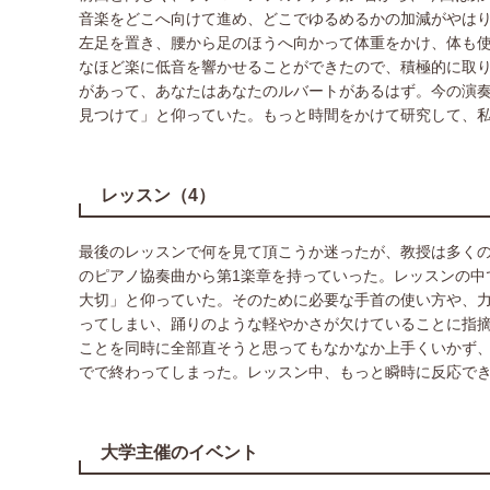
音楽をどこへ向けて進め、どこでゆるめるかの加減がやは
左足を置き、腰から足のほうへ向かって体重をかけ、体も
なほど楽に低音を響かせることができたので、積極的に取
があって、あなたはあなたのルバートがあるはず。今の演
見つけて」と仰っていた。もっと時間をかけて研究して、
レッスン（4）
最後のレッスンで何を見て頂こうか迷ったが、教授は多く
のピアノ協奏曲から第1楽章を持っていった。レッスンの中
大切」と仰っていた。そのために必要な手首の使い方や、
ってしまい、踊りのような軽やかさが欠けていることに指
ことを同時に全部直そうと思ってもなかなか上手くいかず
でで終わってしまった。レッスン中、もっと瞬時に反応で
大学主催のイベント