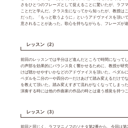
さをひとつのフレーズとして捉えることに驚いたが、ラフ
ことだと学んだ。クラス生になってから知ったが、教授はこ
だった。「もっと歌うように」というアドヴァイスを頂い
意されることがあった。歌心を持ちながらも、フレーズが
レッスン（2）
前回のレッスンでは半分ほど進んだところで時間になって
の声部を効果的にバランス良く響かせるために、教授が研
けば聴かせやすいかなどのアドヴァイスを頂いた。ペダル
ペダルを二分の一や四分の一だけあげて踏み変えるだけで
を教えて頂いた。踏み変えすぎて流れがなくなってしまっ
演奏する時には他の作曲家の作品の時とは違う感覚を持つ
レッスン（3）
前回と同じく、ラフマニノフのソナタ第2番から、今回は第