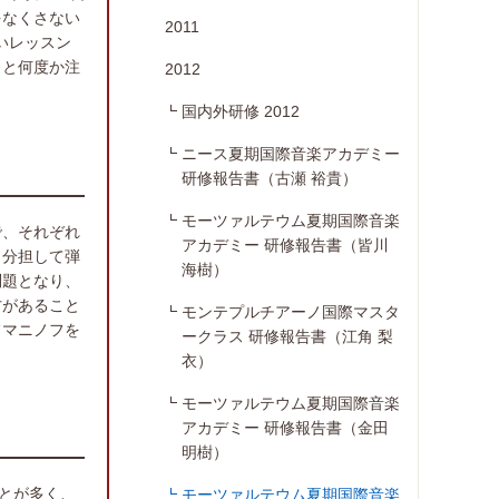
をなくさない
2011
いレッスン
」と何度か注
2012
国内外研修 2012
ニース夏期国際音楽アカデミー
研修報告書（古瀬 裕貴）
モーツァルテウム夏期国際音楽
で、それぞれ
アカデミー 研修報告書（皆川
う分担して弾
海樹）
問題となり、
方があること
モンテプルチアーノ国際マスタ
フマニノフを
ークラス 研修報告書（江角 梨
衣）
モーツァルテウム夏期国際音楽
アカデミー 研修報告書（金田
明樹）
とが多く、
モーツァルテウム夏期国際音楽