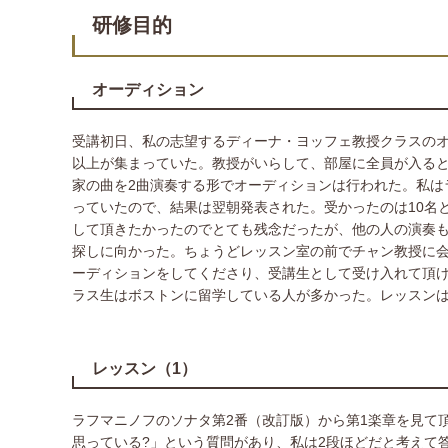
研修目的
オーディション
受講初日、私の志望するディーナ・ヨッフェ教授クラスのオ
以上が集まっていた。教授がいらして、部屋に全員が入る
家の曲を2曲演奏する形でオーディションは行われた。私は
っていたので、結果は翌朝発表された。受かったのは10名
して頂きたかったのでとても残念だったが、他の人の演奏
探しに向かった。ちょうどレッスン室の前でチャン教授に
ーディションをしてくださり、受講生として受け入れて頂
ラス生はボストンに留学している人が多かった。レッスンは1
レッスン（1）
ラフマニノフのソナタ第2番（改訂版）から第1楽章を見て
思っている?」という質問があり、私は2段ほどだと考えて