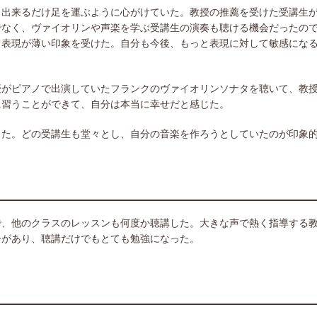
、出来るだけ足を運ぶように心がけていた。教授の推薦を受けた受講生
でなく、ヴァイオリンや声楽を学ぶ受講生の演奏も聴ける機会だったの
て表現が薄い印象を受けた。自分も今後、もっと表現に対して敏感にな
がピアノで出演していたフランクのヴァイオリンソナタを聴いて、教授
に習うことができて、自分は本当に幸せだと感じた。
った。どの受講生も堂々とし、自分の音楽を作ろうとしていたのが印象
で、他のクラスのレッスンも何度か聴講した。大きな声で熱く指導する
ーがあり、聴講だけでもとても勉強になった。