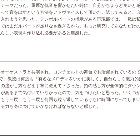
りテーマだった。重厚な低音を響かせたい時に、自分がちょうど良いと
使って音を出すという方法をアドヴァイスして頂いた。試してみると、
り入れようと思った。テンポルバートの指示がある再現部では、「私は
奏ではまだルバートが足りなさ過ぎるから、もっと研究してあなただけ
私らしい表現を作り込む必要があると痛感した。
のオーケストラと共演され、コンチェルトの舞台でも活躍されているの
で、教授は何度も「有名なメロディをいかに美しく、自分らしく魅力的
力の逃がし方などを丁寧に教えて下さった。拍の感じ方が全体的にダウ
摘があるまで気付いていなかったので、気をつけたいと思った。いくつ
、もう一度、もう一度と何回も繰り返しているうちに時間になってしま
きる力も身につけていかなければならないと感じた。