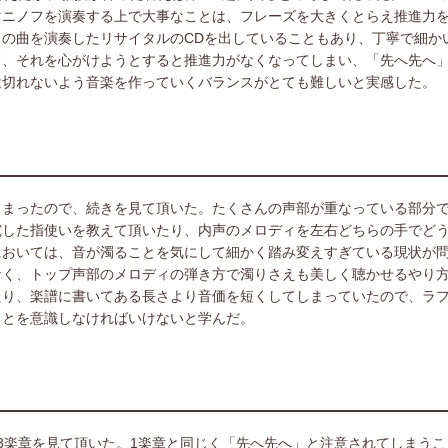
マニノフを演奏する上で大事なことは、フレーズを大きくとらえ推進力
の曲を演奏したリサイタルのCDを出していることもあり、丁寧で細か
て、それを心がけようとすると推進力がなくなってしまい、「先へ先へ
途切れないよう音楽を作っていくバランスがとても難しいと実感した。
しまったので、続きを見て頂いた。たくさんの声部が重なっている部分
究した指使いを教えて頂いたり、内声のメロディを左右どちらの手でど
においては、音が濁ることを気にして細かく踏み変えすぎている現状が
なく、トップ声部のメロディの弾き方で濁りさえも美しく聴かせるやり
たり、楽譜に書いてある長さより音価を短くしてしまっていたので、ラ
ことを意識しなければいけないと学んだ。
3楽章を見て頂いた。1楽章と同じく「先へ先へ」と注意されてしまうこ