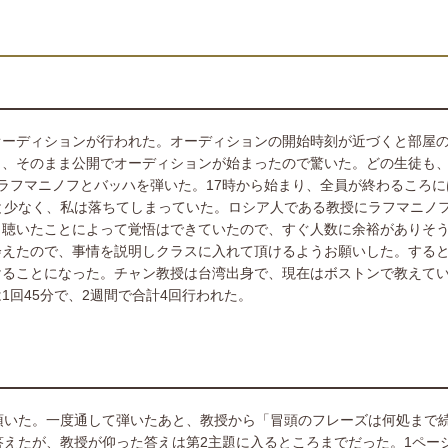
ーディションが行われた。オーディションの開始時刻が近づくと部屋の
と、そのまま公開でオーディションが始まったので驚いた。どの生徒も
ラフマニノフとバッハを弾いた。17時から始まり、全員が終わるころに
と少なく、私は落ちてしまっていた。ロシア人である教授にラフマニノ
も聴いたことによって覚悟はできていたので、すぐ人数に余裕がありそ
会えたので、事情を説明しクラスに入れて頂けるようお願いした。する
けることになった。チャン教授は台湾出身で、現在はボストンで教えて
回45分で、2週間で合計4回行われた。
頂いた。一度通して弾いたあと、教授から「冒頭のフレーズは何処まで
答えたが、教授が仰った答えは第2主題に入るところまでだった。1ペー