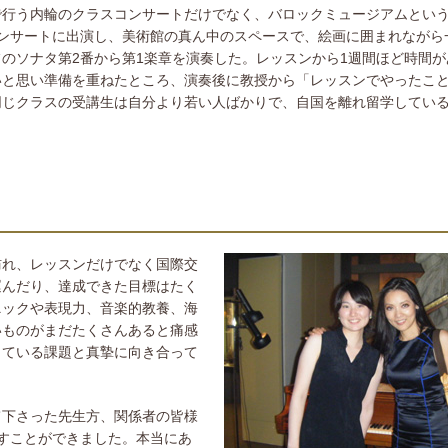
で行う内輪のクラスコンサートだけでなく、バロックミュージアムとい
ンサートに出演し、美術館の真ん中のスペースで、絵画に囲まれながら
のソナタ第2番から第1楽章を演奏した。レッスンから1週間ほど時間が
いと思い準備を重ねたところ、演奏後に教授から「レッスンでやったこ
同じクラスの受講生は自分より若い人ばかりで、自国を離れ留学してい
訪れ、レッスンだけでなく国際交
運んだり、達成できた目標はたく
ニックや表現力、音楽的教養、海
いものがまだたくさんあると痛感
している課題と真摯に向き合って
て下さった先生方、関係者の皆様
すことができました。本当にあ