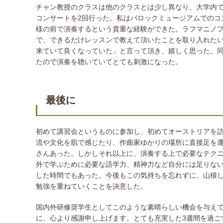
チャン教授のクラスは他のクラスとは少し異なり、大学内
コンサートを2回行った。私はバロックミュージアムでのコ
様の前で演奏するという貴重な経験ができた。ラフマニノフ
で、できるだけレッスンで教えて頂いたことを取り入れた
来ていて良くなっていた」と言って頂き、嬉しく思った。
たので演奏を聴いていてとても刺激になった。
最後に
初めて講習会というものに参加し、初めてオーストリアを
流や文化を肌で感じたり、作曲家ゆかりの場所に直接足を
さんあった。しかしそれ以上に、演奏する上で必要なテク
外で学ぶために必要な語学力、精神力など自分には足りな
した時間でもあった。今後もこの気持ちを忘れずに、山積
勉強を重ねていくことを決意した。
国内外研修奨学生としてこのような素晴らしい機会を与え
に、心より感謝申し上げます。とても充実した3週間を過ご