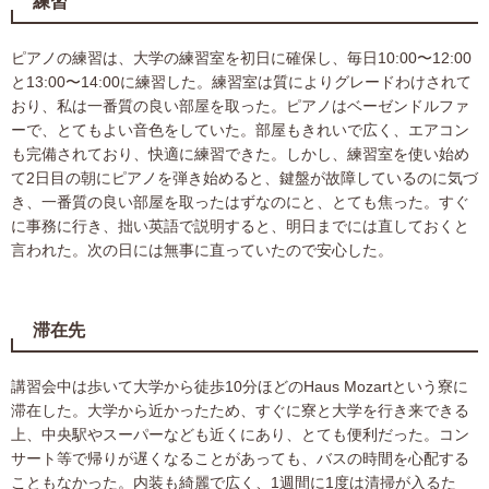
練習
ピアノの練習は、大学の練習室を初日に確保し、毎日10:00〜12:00
と13:00〜14:00に練習した。練習室は質によりグレードわけされて
おり、私は一番質の良い部屋を取った。ピアノはベーゼンドルファ
ーで、とてもよい音色をしていた。部屋もきれいで広く、エアコン
も完備されており、快適に練習できた。しかし、練習室を使い始め
て2日目の朝にピアノを弾き始めると、鍵盤が故障しているのに気づ
き、一番質の良い部屋を取ったはずなのにと、とても焦った。すぐ
に事務に行き、拙い英語で説明すると、明日までには直しておくと
言われた。次の日には無事に直っていたので安心した。
滞在先
講習会中は歩いて大学から徒歩10分ほどのHaus Mozartという寮に
滞在した。大学から近かったため、すぐに寮と大学を行き来できる
上、中央駅やスーパーなども近くにあり、とても便利だった。コン
サート等で帰りが遅くなることがあっても、バスの時間を心配する
こともなかった。内装も綺麗で広く、1週間に1度は清掃が入るた