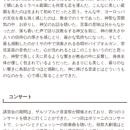
ぐ隣にあるミラベル庭園にも何度も足を運んだ。こんなに美しい庭
園を見たのは生まれて初めてだったと思う。そんな中、ヨーロッパ
の文化を最も強く感じたのは、教会でのミサであった。神聖な雰囲
気の中、お祈りし、神父のお話を聴いた。言葉の意味は分からなか
ったが、落ち着いた声で語り説教をする神父を前に、神の偉大さや
人々の信仰心の厚さを感じとり、厳かな気持ちになった。そして、
最も感動したのがミサの中で演奏される合唱やパイプオルガン、管
弦楽器の音色だった。心が洗われるとはこのことをいうのだと思っ
た。神聖で美しく天に昇るような響きが教会の中に反響し、身体全
体が優しく包まれているようだった。あまりにも美しく、曇りのな
い響きに鳥肌が立つほど感動した。神に捧げる音楽とはどういうも
のなのかを、心で感じ取ることができた。
コンサート
講習会の期間は、ザルツブルク音楽祭が開催されており、四つのコ
ンサートを聴きに行くことができた。一つ目はポリーニのコンサー
トで、ショパンとドビュッシーの前奏曲を聴いた。祝祭大劇場はと