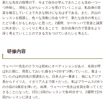
新たな先生の指導の下、今まで自分が学んできたことも含め一つ一
つ吟味し、消化しながらレッスンを受けていくことは、私自身の音
楽を確立していく上で大きな助けになるはずである。また、沢山の
レッスンを聴講し、色々な演奏に出会う中で、新たな自分の考えに
たどり着くかもしれないと思った。2週間、ヨーロッパで音楽と誠実
に向き合い、じっくりと考えることで、自分自身の力で音楽をより
深く考えていくことのできる力をつけていきたいと考えた。
研修内容
ウェーバー先生のクラスは初めにオーディションがあり、名前が呼
ばれた順に、用意しておいた曲を1〜2分ずつ弾いていった。集まっ
ていたのは約20名の受講生たち。日本人が一番多く、他にもアジア
系からドイツ人、イタリア人まで様々だった。私はブラームスの6つ
の小品の1曲目を弾いた。結果、ウェーバー先生は全員を取ってくだ
さることになった。2日に1回のレッスンで各45分ずつ、2週間で計6
回のレッスンに決まった。