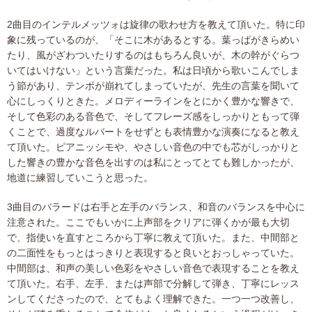
2曲目のインテルメッツォは旋律の歌わせ方を教えて頂いた。特に印
象に残っているのが、「そこに木があるとする。葉っぱがきらめい
たり、風がざわついたりするのはもちろん良いが、木の幹がぐらつ
いてはいけない」という言葉だった。私は日頃から歌いこんでしま
う節があり、テンポが崩れてしまっていたが、先生の言葉を聞いて
心にしっくりときた。メロディーラインをとにかく豊かな響きで、
そして色彩のある音色で、そしてフレーズ感をしっかりともって弾
くことで、過度なルバートをせずとも表情豊かな演奏になると教え
て頂いた。ピアニッシモや、やさしい音色の中でも芯がしっかりと
した響きの豊かな音色を出すのは私にとってとても難しかったが、
地道に練習していこうと思った。
3曲目のバラードは右手と左手のバランス、和音のバランスを中心に
注意された。ここでもいかに上声部をクリアに弾くかが最も大切
で、指使いを直すところから丁寧に教えて頂いた。また、中間部と
の二面性をもっとはっきりと表現すると良いとおっしゃっていた。
中間部は、和声の美しい色彩をやさしい音色で表現することを教え
て頂いた。右手、左手、または声部で分解して弾き、丁寧にレッス
ンしてくださったので、とてもよく理解できた。一つ一つ改善し、