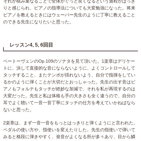
それが積み重なることで全体がぐっと良くなるという過程がはっき
りと感じられ、ピアノの指導法についても大変勉強になった。将来
ピアノを教えるときにはウェーバー先生のように丁寧に教えること
のできる先生になりたいと思った。
レッスン4, 5, 6回目
ベートーヴェンのOp.109のソナタを見て頂いた。1楽章はデリケー
トに、決して直接的な音にならないように、よくコントロールして
タッチすること、またテンポが揺れないよう、自分で指揮をしてい
るかのように弾くことが大切だとおっしゃった。先生の出す音はピ
アノもフォルテもタッチが絶妙な加減で、それを私が再現するのは
大変だった。先生と私は体格も手の大きさも全く違うので、自分の
耳でよく聴いて一音一音丁寧にタッチの仕方を考えていかねばなら
ないと思った。
2楽章は、まず一音一音をもっとはっきりと弾くようにと言われた。
ペダルの使い方や、指使いを変えたりした。先生の指使いで弾いて
みると格段に弾きやすく、発音がよくなる所が多々あり、目から鱗