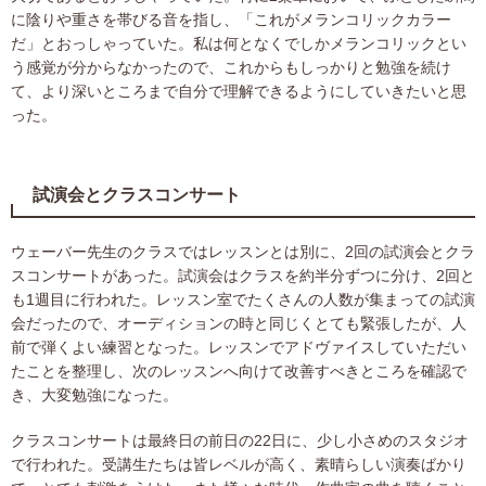
に陰りや重さを帯びる音を指し、「これがメランコリックカラー
だ」とおっしゃっていた。私は何となくでしかメランコリックとい
う感覚が分からなかったので、これからもしっかりと勉強を続け
て、より深いところまで自分で理解できるようにしていきたいと思
った。
試演会とクラスコンサート
ウェーバー先生のクラスではレッスンとは別に、2回の試演会とクラ
スコンサートがあった。試演会はクラスを約半分ずつに分け、2回と
も1週目に行われた。レッスン室でたくさんの人数が集まっての試演
会だったので、オーディションの時と同じくとても緊張したが、人
前で弾くよい練習となった。レッスンでアドヴァイスしていただい
たことを整理し、次のレッスンへ向けて改善すべきところを確認で
き、大変勉強になった。
クラスコンサートは最終日の前日の22日に、少し小さめのスタジオ
で行われた。受講生たちは皆レベルが高く、素晴らしい演奏ばかり