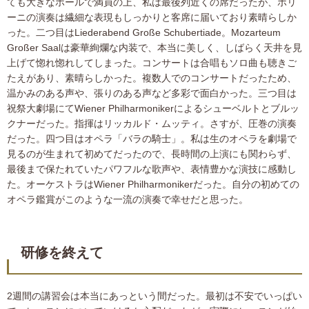
ても大きなホールで満員の上、私は最後列近くの席だったが、ポリ
ーニの演奏は繊細な表現もしっかりと客席に届いており素晴らしか
った。二つ目はLiederabend Große Schubertiade。Mozarteum
Großer Saalは豪華絢爛な内装で、本当に美しく、しばらく天井を見
上げて惚れ惚れしてしまった。コンサートは合唱もソロ曲も聴きご
たえがあり、素晴らしかった。複数人でのコンサートだったため、
温かみのある声や、張りのある声など多彩で面白かった。三つ目は
祝祭大劇場にてWiener Philharmonikerによるシューベルトとブルッ
クナーだった。指揮はリッカルド・ムッティ。さすが、圧巻の演奏
だった。四つ目はオペラ「バラの騎士」。私は生のオペラを劇場で
見るのが生まれて初めてだったので、長時間の上演にも関わらず、
最後まで保たれていたパワフルな歌声や、表情豊かな演技に感動し
た。オーケストラはWiener Philharmonikerだった。自分の初めての
オペラ鑑賞がこのような一流の演奏で幸せだと思った。
研修を終えて
2週間の講習会は本当にあっという間だった。最初は不安でいっぱい