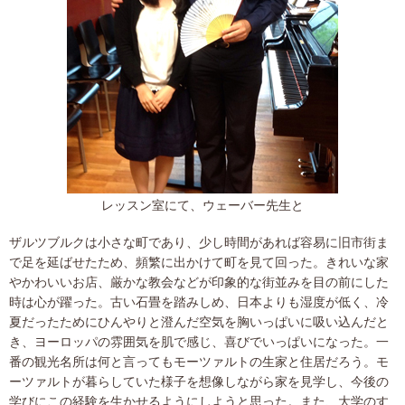
レッスン室にて、ウェーバー先生と
ザルツブルクは小さな町であり、少し時間があれば容易に旧市街ま
で足を延ばせたため、頻繁に出かけて町を見て回った。きれいな家
やかわいいお店、厳かな教会などが印象的な街並みを目の前にした
時は心が躍った。古い石畳を踏みしめ、日本よりも湿度が低く、冷
夏だったためにひんやりと澄んだ空気を胸いっぱいに吸い込んだと
き、ヨーロッパの雰囲気を肌で感じ、喜びでいっぱいになった。一
番の観光名所は何と言ってもモーツァルトの生家と住居だろう。モ
ーツァルトが暮らしていた様子を想像しながら家を見学し、今後の
学びにこの経験を生かせるようにしようと思った。また、大学のす