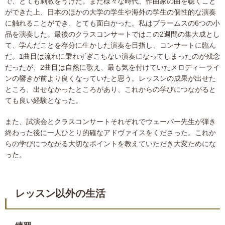
で、とても刺激をうけた。また様々な時代、作曲家の曲を聴くこと
ができた上、日本のほかの大学の学生や海外の学生の個性的な演奏
に触れることができ、とても面白かった。私はブラームスの6つの小
品を演奏した。最後のクラスコンサートではこの2週間の集大成とし
て、学んだことを存分に生かした演奏を目指し、コンサートに臨ん
だ。1曲目は流れに乗れずぎこちない演奏になってしまったのが残念
だったが、2曲目は自然に歌え、最も気を付けていたメロディーライ
ンの響きが前より良くなっていたと思う。レッスンの成果が出せた
ところ、出せなかったところがあり、これからの学びにつながると
ても良い経験となった。
また、試演会とクラスコンサートそれぞれでウェーバー先生が弾き
終わった後に一人ひとり的確なアドヴァイスをくださった。これか
らの学びにつながる大切なポイントを教えていただき大変ためにな
った。
レッスン以外の生活