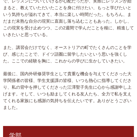
で、レッスンについていけるか心配だったが、実際にレッスンが始
まると、教えていただいたことを身に付けたい、もっと学びたいと
いう気持ちが溢れてきて、本当に楽しい時間だった。もちろん、ま
だまだ未熟な自分の現実に直面し落ち込むこともあった。しかし、
この現実を受け止めつつ、この2週間で学んだことを糧に、精進して
いきたいと思っている。
また、講習会だけでなく、オーストリアの町でたくさんのことを学
び、感じたことで、ドイツ語圏に留学したいという思いを強くし
た。ここでの経験を胸に、これからの学びに生かしていきたい。
最後に、国内外研修奨学生として貴重な機会を与えてくださった大
学関係者の皆様、学生支援課の皆様、いつも熱心に指導してくださ
り、私の背中を押してくださった江澤聖子先生に心から感謝申し上
げます。そして、いつも励ましてくれる友人たち、全力で私を支え
てくれる家族にも感謝の気持ちを伝えたいです。ありがとうござい
ました。
学部