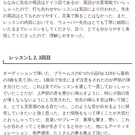
ちなみに先生の母語はドイツ語であるが、英語が大変堪能でいらっ
しゃったので、打ち合わせやレッスンは英語により行われた。先生
の英語はとてもわかりやすく、言葉で困ることはなかった。また、
レッスンの内容においても、ウェーバー先生はとても丁寧に細部に
いたるまでレッスンをしてくださり、且つ、とても分かりやすく表
現してくださったので、理解しやすかった。
レッスン1, 2, 3回目
オーディションで弾いた、ブラームスの6つの小品Op.118から最初
の3曲を見て頂いた。1曲目で先生にまず注意をされたのが声部の弾
き分けだった。これは全てのレッスンを通して一貫しておっしゃっ
ていたことだが、上声部の音を豊かに鳴らすように、特に小指の音
が薄くならないようにと注意された。先生の鳴らす音は輝いて聴こ
え、とても充実感のある音だった。このような音が出せるように研
究していきたいと強く思った。また情熱をもって弾くことが大切だ
とおっしゃっていた。息遣いやフレーズ、重厚な響き、勢い、これ
らが合わさってこそ曲が生きてくると分かった。他にもアーティキ
ュレーション、和声感等、たくさんの事を教えて頂いた。