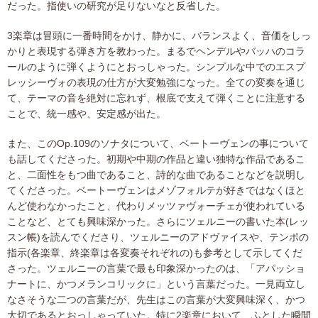
だった。指使いの研究が足りないなと反省した。
3楽章は冒頭に一番時間をかけ、静かに、バランスよく、音価をしっ
かりと表現する弾き方を教わった。まるでヘンデルやバッハのコラ
ールのように弾くようにとおっしゃった。シンプルな中でのエスプ
レッシーヴォの表現の仕方が大変勉強になった。全ての変奏を通じ
て、テーマの音を絶対に忘れず、根底で支えて弾くことに注意する
ことで、統一感や、安定感が出た。
また、このOp.109のソナタについて、ベートーヴェンの事について
も話してくださった。初期や中期の作品と違い独特な作品であるこ
と、二面性をもつ曲であること、詩的な曲であることなどを説明し
てくださった。ベートーヴェンはメゾフォルテが好きではなくほと
んど使わなかったこと、代わりメッツァヴォーチェが使われている
ことなど、とても興味深かった。さらにツェルニーの書いた本(レッ
スン帳)を読んでくださり、ツェルニーのアドヴァイスや、テンポの
指示(各楽章、終楽章は各変奏それぞれの)も参考として示してくだ
さった。ツェルニーの言葉で最も印象深かったのは、「アパッショ
ナートに、かつメランコリックに」という言葉だった。一見両立し
なさそうな二つの言葉だが、先生はこの言葉が大変興味深く、かつ
大切であるとおっしゃっていた。特に2楽章において、ふとした瞬間