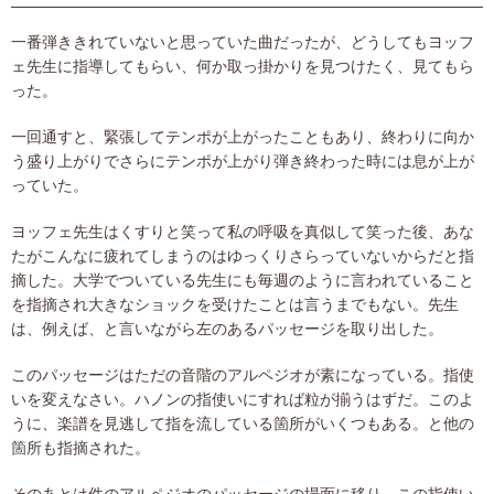
一番弾ききれていないと思っていた曲だったが、どうしてもヨッフ
ェ先生に指導してもらい、何か取っ掛かりを見つけたく、見てもら
った。
一回通すと、緊張してテンポが上がったこともあり、終わりに向か
う盛り上がりでさらにテンポが上がり弾き終わった時には息が上が
っていた。
ヨッフェ先生はくすりと笑って私の呼吸を真似して笑った後、あな
たがこんなに疲れてしまうのはゆっくりさらっていないからだと指
摘した。大学でついている先生にも毎週のように言われていること
を指摘され大きなショックを受けたことは言うまでもない。先生
は、例えば、と言いながら左のあるパッセージを取り出した。
このパッセージはただの音階のアルペジオが素になっている。指使
いを変えなさい。ハノンの指使いにすれば粒が揃うはずだ。このよ
うに、楽譜を見逃して指を流している箇所がいくつもある。と他の
箇所も指摘された。