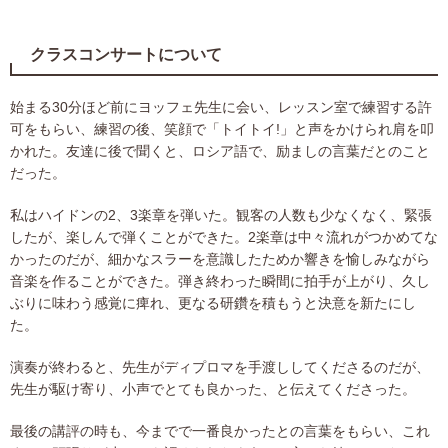
クラスコンサートについて
始まる30分ほど前にヨッフェ先生に会い、レッスン室で練習する許
可をもらい、練習の後、笑顔で「トイトイ!」と声をかけられ肩を叩
かれた。友達に後で聞くと、ロシア語で、励ましの言葉だとのこと
だった。
私はハイドンの2、3楽章を弾いた。観客の人数も少なくなく、緊張
したが、楽しんで弾くことができた。2楽章は中々流れがつかめてな
かったのだが、細かなスラーを意識したためか響きを愉しみながら
音楽を作ることができた。弾き終わった瞬間に拍手が上がり、久し
ぶりに味わう感覚に痺れ、更なる研鑽を積もうと決意を新たにし
た。
演奏が終わると、先生がディプロマを手渡ししてくださるのだが、
先生が駆け寄り、小声でとても良かった、と伝えてくださった。
最後の講評の時も、今までで一番良かったとの言葉をもらい、これ