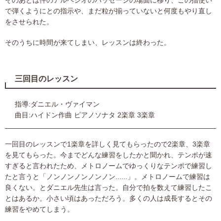
そのあとは件のアルペジオのパッセージの場面に移り、この指使い
で弾くようにとの指示や、まだ粒が揃っていないと何度もやり直し
をさせられた。
そのうちに時間が来てしまい、レッスンは終わった。
三回目のレッスン
指導:ダニエル・ヴァイマン
曲目:ハイドン作曲 ピアノソナタ 2楽章 3楽章
一回目のレッスンで1楽章を詳しく見てもらったので2楽章、3楽章
を見てもらった。今までどんな練習をしたかと聞かれ、テンポが速
すぎると言われたため、メトロノームでゆっくりなテンポで練習し
たと言うと「ノンノンノンノンノン......」。メトロノームで練習は
良くない。とダニエル先生は言った。自分で拍を数えて練習したこ
とはあるか。小さい頃はあっただろう。多くの人は成長するとその
練習をやめてしまう。