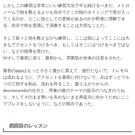
しかしこの練習は非常にいい練習方法で今も続けるべきだ。メトロ
ノームで拍を数えるよりも自分でどこの拍のタイミングで音が入っ
てくるのか、どこに拍としての意味があるのかが即座に理解でき
る。自分で拍を意識して演奏することは大切なことだ。
そして延々と拍を数えながら練習し、ここは拍によってここには大
きなアクセントをつけるべき、もしくはそこにはつけるべきではな
い、などの指導を受けた。
￼そして最初に戻り、最初から、雰囲気や全体の注意をされた。
最初のpppはもっと小さく微かに震えて、波打たないで。トレモロ
は流れるように、アクセントを最初に付けないで。左はずっとワル
ツの三拍子を刻み、流れを作ること。盛り上がりからの
decrescendoの仕方と、序奏の後のテーマの提示のつなぎのうね
り、そしてそのまま勢いを失わないまま再提示に向かうためにここ
でブレスをしないように、などの指示であった。
四回目のレッスン