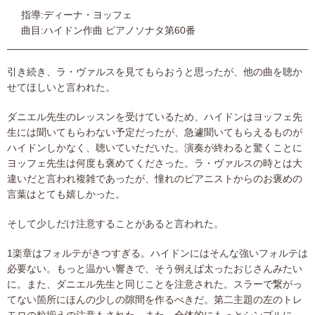
指導:ディーナ・ヨッフェ
曲目:ハイドン作曲 ピアノソナタ第60番
引き続き、ラ・ヴァルスを見てもらおうと思ったが、他の曲を聴か
せてほしいと言われた。
ダニエル先生のレッスンを受けているため、ハイドンはヨッフェ先
生には聞いてもらわない予定だったが、急遽聞いてもらえるものが
ハイドンしかなく、聴いていただいた。演奏が終わると驚くことに
ヨッフェ先生は何度も褒めてくださった。ラ・ヴァルスの時とは大
違いだと言われ複雑であったが、憧れのピアニストからのお褒めの
言葉はとても嬉しかった。
そして少しだけ注意することがあると言われた。
1楽章はフォルテがきつすぎる。ハイドンにはそんな強いフォルテは
必要ない。もっと温かい響きで、そう例えば太ったおじさんみたい
に。また、ダニエル先生と同じことを注意された。スラーで繋がっ
てない箇所にほんの少しの隙間を作るべきだ。第二主題の左のトレ