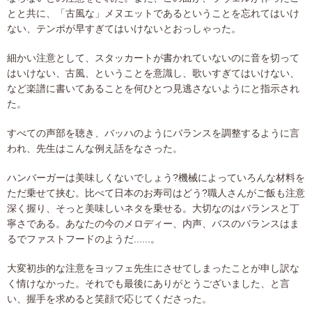
とと共に、「古風な」メヌエットであるということを忘れてはいけ
ない、テンポが早すぎてはいけないとおっしゃった。
細かい注意として、スタッカートが書かれていないのに音を切って
はいけない、古風、ということを意識し、歌いすぎてはいけない、
など楽譜に書いてあることを何ひとつ見逃さないようにと指示され
た。
すべての声部を聴き、バッハのようにバランスを調整するように言
われ、先生はこんな例え話をなさった。
ハンバーガーは美味しくないでしょう?機械によっていろんな材料を
ただ乗せて挟む。比べて日本のお寿司はどう?職人さんがご飯も注意
深く握り、そっと美味しいネタを乗せる。大切なのはバランスと丁
寧さである。あなたの今のメロディー、内声、バスのバランスはま
るでファストフードのようだ......。
大変初歩的な注意をヨッフェ先生にさせてしまったことが申し訳な
く情けなかった。それでも最後にありがとうございました、と言
い、握手を求めると笑顔で応じてくださった。