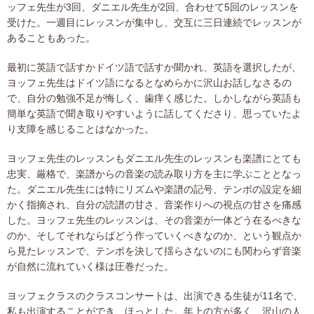
ッフェ先生が3回、ダニエル先生が2回、合わせて5回のレッスンを
受けた。一週目にレッスンが集中し、交互に三日連続でレッスンが
あることもあった。
最初に英語で話すかドイツ語で話すか聞かれ、英語を選択したが、
ヨッフェ先生はドイツ語になるとなめらかに沢山お話しなさるの
で、自分の勉強不足が悔しく、歯痒く感じた。しかしながら英語も
簡単な英語で聞き取りやすいように話してくださり、思っていたよ
り支障を感じることはなかった。
ヨッフェ先生のレッスンもダニエル先生のレッスンも楽譜にとても
忠実、厳格で、楽譜からの音楽の読み取り方を主に学ぶこととなっ
た。ダニエル先生には特にリズムや楽譜の記号、テンポの設定を細
かく指摘され、自分の読譜の甘さ、音楽作りへの視点の甘さを痛感
した。ヨッフェ先生のレッスンは、その音楽が一体どう在るべきな
のか、そしてそれならばどう作っていくべきなのか、という観点か
ら見たレッスンで、テンポを決して揺らさないのにも関わらず音楽
が自然に流れていく様は圧巻だった。
ヨッフェクラスのクラスコンサートは、出演できる生徒が11名で、
私も出演することができ、ほっとした。年上の方が多く、沢山の人