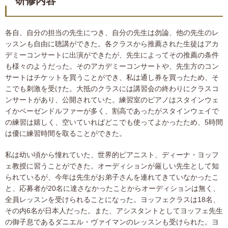
研修内容
各自、自分の担当の先生につき、自分の先生は勿論、他の先生のレ
ッスンも自由に聴講ができた。各クラスから推薦された生徒はアカ
デミーコンサートに出演ができたが、先生によってその推薦の条件
も様々のようだった。そのアカデミーコンサートや、先生方のコン
サートはチケットを買うことができ、私は通し券を買ったため、そ
こでも刺激を受けた。大抵のクラスには講習会の終わりにクラスコ
ンサートがあり、公開されていた。練習室のピアノはスタインウェ
イかベーゼンドルファーが多く、割高であったがスタインウェイで
の練習は嬉しく、空いていればどこでも使ってよかったため、5時間
は優に練習時間を取ることができた。
私は幼い頃から憧れていた、世界的ピアニスト、ディーナ・ヨッフ
ェ教授に習うことができた。オーディションが厳しい先生として知
られているが、今年は先生がお弟子さんを連れてきていなかったこ
と、応募者が20名に達さなかったことからオーディションは無く、
全員レッスンを受けられることになった。ヨッフェクラスは18名、
その内6名が日本人だった。また、アシスタントとしてヨッフェ先生
の御子息であるダニエル・ヴァイマンのレッスンも受けられた。ヨ