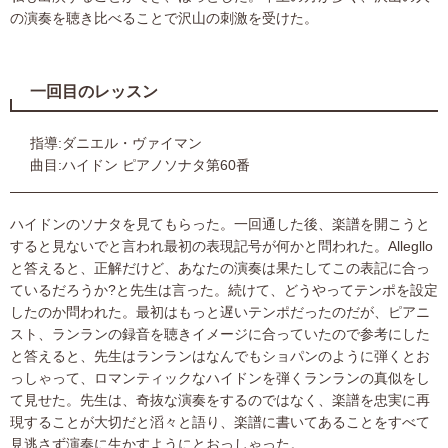
の演奏を聴き比べることで沢山の刺激を受けた。
一回目のレッスン
指導:ダニエル・ヴァイマン
曲目:ハイドン ピアノソナタ第60番
ハイドンのソナタを見てもらった。一回通した後、楽譜を開こうと
すると見ないでと言われ最初の表現記号が何かと問われた。Allegllo
と答えると、正解だけど、あなたの演奏は果たしてこの表記に合っ
ているだろうか?と先生は言った。続けて、どうやってテンポを設定
したのか問われた。最初はもっと遅いテンポだったのだが、ピアニ
スト、ランランの録音を聴きイメージに合っていたので参考にした
と答えると、先生はランランはなんでもショパンのように弾くとお
っしゃって、ロマンティックなハイドンを弾くランランの真似をし
て見せた。先生は、奇抜な演奏をするのではなく、楽譜を忠実に再
現することが大切だと滔々と語り、楽譜に書いてあることをすべて
見逃さず演奏に生かすようにとおっしゃった。