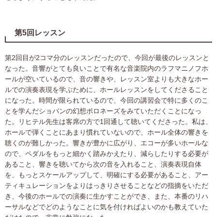
第5回レッスン
第2回目が2コマ分のレッスンだったので、今回が最後のレッスンと
なった。音響がとても良いことで有名な音楽院内のラフマニノフホ
ールが空いているので、音の響きや、レッスン室よりも大きなホー
ルでの演奏表現を学ぶために、ホールレッスンをしてくださること
になった。時間が限られているので、今回の講習会で特に多くのこ
とを学んだショパンの幻想ポロネーズをみていただくことになっ
た。リヒテル先生は客席の方で1回通して聴いてくださった。私は、
ホールで弾くことにあまり慣れていないので、ホール全体の響きを
聴くのが難しかった。響きが豊かに広がり、エコーが多いホールな
ので、ペダルをもっと細かく踏みかえたり、減らしたりする必要が
あること、響きを聴いてから次の音を入れること、演奏表現自体
を、もっとスケールアップして、明確にする必要があること、アー
ティキュレーションをよりはっきりさせることなどの指摘をいただ
き、今後のホールでの演奏に生かすことができ、また、本番のリハ
ーサルなどでどのようなことに気を付ければよいのかも教えていた