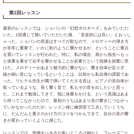
第1回レッスン
最初のレッスンでは、ショパンの「幻想ポロネーズ」をみていただ
いた。1回通して聴いていただいた後、「音楽的には良い」とおっし
ゃった。ショパンの音楽はすべてが歌なので、メロディーの弾き方
が非常に重要で、いかに歌のように響かせるか、ということに重点
を置いてレッスンが行われた。特に、私の場合、肩から指先へもっ
と体重を乗せて右手を響かせることが必要だという指摘を頻繁に受
けた。メロディーがあまり魅力的に響かない、響き自体が足りず、
線が細い音になっているということは、以前から私自身の課題であ
った。リヒテル先生が隣で弾いてくださる音は、ピアノの音自体が
歌っているような、長く響く音で、私もその音を出したいと思っ
た。これまで勉強してきて、指に体重をかける、という意識はあま
り持ってこなかったので、最初のうちはあまり音の響きにつながっ
ていかなかったのだが、レッスン後に練習室で工夫していくうち
に、だんだんと重さのかけ方のコツをつかんできて、自分の音の響
きが変わっていくように感じた。
レッスンでは、指摘すべき点が多いところは細かく、フレーズごと