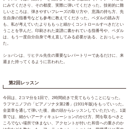
にみてくださり、その都度、実際に弾いてくださった。技術的に難
しいところは、弾きやすいフレーズの取り方や、意識の持ち方、先
生自身の指番号なども参考に教えてくださった。ペダルの踏み方
も、私が考えていたよりももっと細かくコントロールすべきだとい
うことを学んだ。印刷された楽譜に書かれている指番号や、ペダル
は、もう一度自分自身で考え直してみる必要がある、とおっしゃっ
た。
ショパンは、リヒテル先生の重要なレパートリーであるだけに、来
週また持ってくるように言われた。
第2回レッスン
今回は、2コマ分を1回で、2時間続きで見てもらうことになった。
ラフマニノフの「ピアノソナタ第2番」(1931年版)をもっていった。
全楽章を通して弾いた後、曲の頭からレッスンしていただいた。1楽
章では、細かいアーティキュレーションのかけ方、間を取るべきと
ころでない場所で休まない、アクセントが付いた和音への重さのか