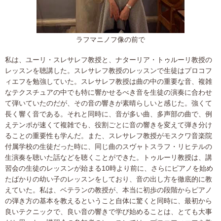
ラフマニノフ像の前で
私は、ユーリ・スレサレフ教授と、ナターリア・トゥルーリ教授の
レッスンを聴講した。スレサレフ教授のレッスンで生徒はプロコフ
ィエフを勉強していた。スレサレフ教授は曲の中の重要な音、複雑
なテクスチュアの中でも特に響かせるべき音を生徒の演奏に合わせ
て弾いていたのだが、その音の響きが素晴らしいと感じた。強くて
長く響く音である。それと同時に、音が多い曲、多声部の曲で、例
えテンポが速くて複雑でも、役割ごとに音の響きを変えて弾き分け
ることの重要性も学んだ。また、スレサレフ教授がモスクワ音楽院
付属学校の生徒だった時に、同じ曲のスヴャトスラフ・リヒテルの
生演奏を聴いた話などを聴くことができた。トゥルーリ教授は、講
習会の生徒のレッスンが始まる10時より前に、さらにピアノを始め
たばかりの幼い子のレッスンをしており、音の出し方を徹底的に教
えていた。私は、ベテランの教授が、本当に初歩の段階からピアノ
の弾き方の基本を教えるということ自体に驚くと同時に、最初から
良いテクニックで、良い音の響きで学び始めることは、とても大事