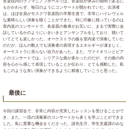
音楽院内のラフマニノフホールでは、音楽院が休みの期間であるに
もかかわらず、毎日のようにコンサートが開かれていた。出演者
は、ほぼ全員がモスクワ音楽院の卒業生達で、非常にハイレヴェル
な素晴らしい演奏を聴くことができた。特に印象に残っているのは
室内楽のコンサートで、各楽器の奏者がお互いに、まるで実際に会
話しているかのようにいきいきとアンサンブルをしており、聴いて
いてとても楽しかった。オーケストラの曲を室内楽で演奏していた
のだが、ほんの数人でも演奏者の表現するエネルギーが凄まじく、
オーケストラに劣らない迫力があった。また、ヴァイオリンとピア
ノのコンサートでは、シリアスな曲が多かったのだが、その曲の内
容を心から感じて表現していることが伝わり、とても感動した。私
もこのような良い演奏ができるように精進していこうと思った。
最後に
今回の講習会で、非常に内容が充実したレッスンを受けることがで
き、また、一流の演奏家のコンサートから多くを学ぶことができま
した。私に貴重な機会をくださった、諸先生方、学生支援課のみな