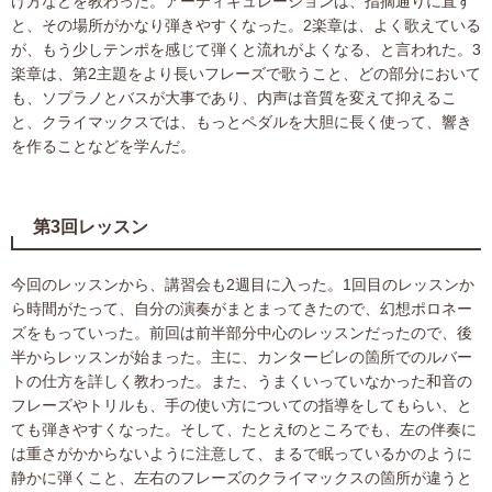
け方などを教わった。アーティキュレーションは、指摘通りに直す
と、その場所がかなり弾きやすくなった。2楽章は、よく歌えている
が、もう少しテンポを感じて弾くと流れがよくなる、と言われた。3
楽章は、第2主題をより長いフレーズで歌うこと、どの部分において
も、ソプラノとバスが大事であり、内声は音質を変えて抑えるこ
と、クライマックスでは、もっとペダルを大胆に長く使って、響き
を作ることなどを学んだ。
第3回レッスン
今回のレッスンから、講習会も2週目に入った。1回目のレッスンか
ら時間がたって、自分の演奏がまとまってきたので、幻想ポロネー
ズをもっていった。前回は前半部分中心のレッスンだったので、後
半からレッスンが始まった。主に、カンタービレの箇所でのルバー
トの仕方を詳しく教わった。また、うまくいっていなかった和音の
フレーズやトリルも、手の使い方についての指導をしてもらい、と
ても弾きやすくなった。そして、たとえfのところでも、左の伴奏に
は重さがかからないように注意して、まるで眠っているかのように
静かに弾くこと、左右のフレーズのクライマックスの箇所が違うと