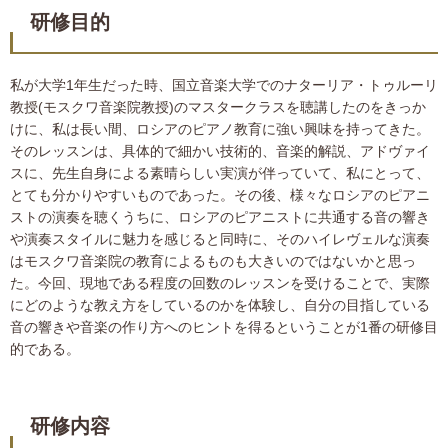
研修目的
私が大学1年生だった時、国立音楽大学でのナターリア・トゥルーリ
教授(モスクワ音楽院教授)のマスタークラスを聴講したのをきっか
けに、私は長い間、ロシアのピアノ教育に強い興味を持ってきた。
そのレッスンは、具体的で細かい技術的、音楽的解説、アドヴァイ
スに、先生自身による素晴らしい実演が伴っていて、私にとって、
とても分かりやすいものであった。その後、様々なロシアのピアニ
ストの演奏を聴くうちに、ロシアのピアニストに共通する音の響き
や演奏スタイルに魅力を感じると同時に、そのハイレヴェルな演奏
はモスクワ音楽院の教育によるものも大きいのではないかと思っ
た。今回、現地である程度の回数のレッスンを受けることで、実際
にどのような教え方をしているのかを体験し、自分の目指している
音の響きや音楽の作り方へのヒントを得るということが1番の研修目
的である。
研修内容