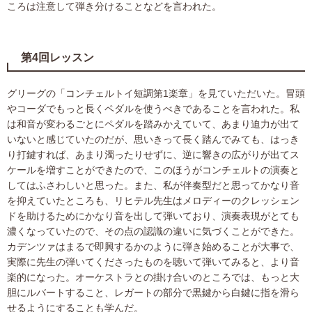
ころは注意して弾き分けることなどを言われた。
第4回レッスン
グリーグの「コンチェルトイ短調第1楽章」を見ていただいた。冒頭
やコーダでもっと長くペダルを使うべきであることを言われた。私
は和音が変わるごとにペダルを踏みかえていて、あまり迫力が出て
いないと感じていたのだが、思いきって長く踏んでみても、はっき
り打鍵すれば、あまり濁ったりせずに、逆に響きの広がりが出てス
ケールを増すことができたので、このほうがコンチェルトの演奏と
してはふさわしいと思った。また、私が伴奏型だと思ってかなり音
を抑えていたところも、リヒテル先生はメロディーのクレッシェン
ドを助けるためにかなり音を出して弾いており、演奏表現がとても
濃くなっていたので、その点の認識の違いに気づくことができた。
カデンツァはまるで即興するかのように弾き始めることが大事で、
実際に先生の弾いてくださったものを聴いて弾いてみると、より音
楽的になった。オーケストラとの掛け合いのところでは、もっと大
胆にルバートすること、レガートの部分で黒鍵から白鍵に指を滑ら
せるようにすることも学んだ。