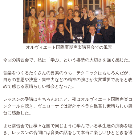
オルヴィエート国際夏期声楽講習会での風景
今回の講習会で、私は「学ぶ」という姿勢の大切さを強く感じた。
音楽をつくるたくさんの要素のうち、テクニックはもちろんだが、
自らの意思や決意・集中力などの精神の強さが大変重要であると改
めて感じる素晴らしい機会となった。
レッスンの受講はもちろんのこと、夜はオルヴィエート国際声楽コ
ンクールを聴き、ヴェローナでは野外オペラを鑑賞し素晴らしい舞
台に感激した。
また講習会では様々な国で同じように学んでいる学生達の演奏を聴
き、レッスンの合間には音楽の話をして本当に楽しいひとときを過