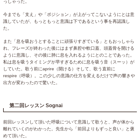
っしゃった。
今までも「支え」や「ポジション」が上がってこないようにとは意
識していたが、もっともっと意識は下であるという事を再認識し
た。
また「息を吸おうとすることに頑張りすぎている」ともおっしゃら
れ、フレーズが終わった後にはまず鼻腔や軟口蓋、頭蓋骨を開ける
ように意識し、その後に肺に息を入れるようにとのことであった。
私は息を吸うタイミングが早すぎるために息を吸う音（スーッ）が
していた。歌う前にaprire（開ける）そして、歌う直前に
respire（呼吸）。この少しの意識の仕方を変えるだけで声の響きや
出方が変わったので驚いた。
第二回レッスン Sognai
前回レッスンして頂いた呼吸について意識して歌うと、声が体から
離れていくのがわかった。先生から「前回よりもずっと良い」と褒
めて頂いた。