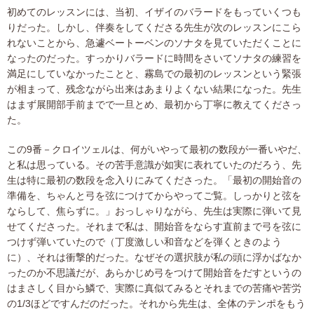
初めてのレッスンには、当初、イザイのバラードをもっていくつも
りだった。しかし、伴奏をしてくださる先生が次のレッスンにこら
れないことから、急遽ベートーベンのソナタを見ていただくことに
なったのだった。すっかりバラードに時間をさいてソナタの練習を
満足にしていなかったことと、霧島での最初のレッスンという緊張
が相まって、残念ながら出来はあまりよくない結果になった。先生
はまず展開部手前までで一旦とめ、最初から丁寧に教えてくださっ
た。
この9番－クロイツェルは、何がいやって最初の数段が一番いやだ、
と私は思っている。その苦手意識が如実に表れていたのだろう、先
生は特に最初の数段を念入りにみてくださった。「最初の開始音の
準備を、ちゃんと弓を弦につけてからやってご覧。しっかりと弦を
ならして、焦らずに。」おっしゃりながら、先生は実際に弾いて見
せてくださった。それまで私は、開始音をならす直前まで弓を弦に
つけず弾いていたので（丁度激しい和音などを弾くときのよう
に）、それは衝撃的だった。なぜその選択肢が私の頭に浮かばなか
ったのか不思議だが、あらかじめ弓をつけて開始音をだすというの
はまさしく目から鱗で、実際に真似てみるとそれまでの苦痛や苦労
の1/3ほどですんだのだった。それから先生は、全体のテンポをもう