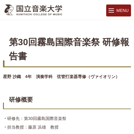
MENU
第30回霧島国際音楽祭 研修報
告書
星野 沙織 4年 演奏学科 弦管打楽器専修（ヴァイオリン）
研修概要
研修先：第30回霧島国際音楽祭
担当教授：藤原 浜雄 教授