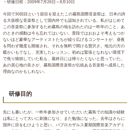
研修日程：2009年7月26日～8月10日
今回で30回目という節目を迎えたこの霧島国際音楽祭は、日本の誇
る大規模な音楽祭として国内外でも認知されている。私がはじめて
この音楽祭に参加するため霧島の地を訪れたのは一昨年のこと。あ
のときの感動は今も忘れてはいない。普段ではおおよそ考えもつか
ないほど豪華なアーティストたちが繰り広げるコンサートが、昼夜
を問わず幾度も開催され、それを無料で聞ける贅沢さ。地元の方の
暖かいもてなし、充実したレッスン。初めは緊張となれない環境下
で焦り狼狽していた私も、最終日には帰りたくないと思っていた。
あの居心地の良さが、霧島国際音楽祭が伝統ある音楽祭へ成長した
理由なのかもしれない。
研修目的
先にも書いたが、一昨年参加させていただいた霧島での知識や経験
は私にとって大いに刺激になり、また勉強になった。去年はさらに
国外に目をむけようと思い、パブロカザルス夏期国際音楽アカデミ