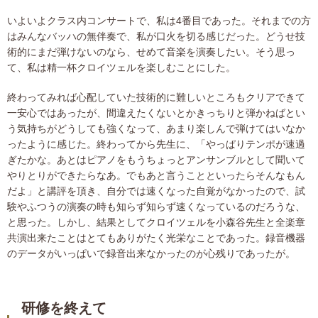
いよいよクラス内コンサートで、私は4番目であった。それまでの方
はみんなバッハの無伴奏で、私が口火を切る感じだった。どうせ技
術的にまだ弾けないのなら、せめて音楽を演奏したい。そう思っ
て、私は精一杯クロイツェルを楽しむことにした。
終わってみれば心配していた技術的に難しいところもクリアできて
一安心ではあったが、間違えたくないとかきっちりと弾かねばとい
う気持ちがどうしても強くなって、あまり楽しんで弾けてはいなか
ったように感じた。終わってから先生に、「やっぱりテンポが速過
ぎたかな。あとはピアノをもうちょっとアンサンブルとして聞いて
やりとりができたらなあ。でもあと言うことといったらそんなもん
だよ」と講評を頂き、自分では速くなった自覚がなかったので、試
験やふつうの演奏の時も知らず知らず速くなっているのだろうな、
と思った。しかし、結果としてクロイツェルを小森谷先生と全楽章
共演出来たことはとてもありがたく光栄なことであった。録音機器
のデータがいっぱいで録音出来なかったのが心残りであったが。
研修を終えて