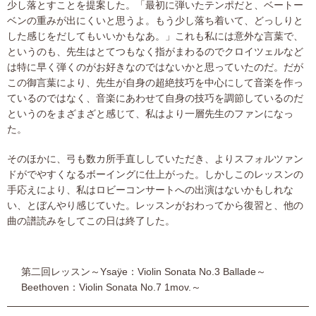
少し落とすことを提案した。「最初に弾いたテンポだと、ベートー
ベンの重みが出にくいと思うよ。もう少し落ち着いて、どっしりと
した感じをだしてもいいかもなあ。」これも私には意外な言葉で、
というのも、先生はとてつもなく指がまわるのでクロイツェルなど
は特に早く弾くのがお好きなのではないかと思っていたのだ。だが
この御言葉により、先生が自身の超絶技巧を中心にして音楽を作っ
ているのではなく、音楽にあわせて自身の技巧を調節しているのだ
というのをまざまざと感じて、私はより一層先生のファンになっ
た。
そのほかに、弓も数カ所手直ししていただき、よりスフォルツァン
ドがでやすくなるボーイングに仕上がった。しかしこのレッスンの
手応えにより、私はロビーコンサートへの出演はないかもしれな
い、とぼんやり感じていた。レッスンがおわってから復習と、他の
曲の譜読みをしてこの日は終了した。
第二回レッスン～Ysaÿe：Violin Sonata No.3 Ballade～
Beethoven：Violin Sonata No.7 1mov.～