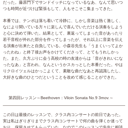
だった。藤原門下でサンドイッチになっているなあ、なんて思いつ
つも時間が近づけば緊張もして、人もそこそこ集まってきた。
本番では、テンポは落ち着いて冷静に、しかし音楽は熱く激しく、
なにより聞いている方々に楽しんで喜んでいただける演奏をしよう
と心に決めて弾いた。結果として、裏返ってしまった音があったり
若干音程が外れた部分を作ってしまったが、それ以上に音楽を伝え
る演奏が出来たと自負している。小森谷先生も「うまくいってよか
ったわね」と終了後お声をかけてくださって、とてもうれしかっ
た。また、久方ぶりに会う高校の時の友達からは「音がきれいにな
ったなあ」と言われ、なんというかスカっとした本番だった。やは
りクロイツェルはかっこよくて、素敵な曲だなあと再認識したし、
大好きな曲のひとつだということを改めて感じることができた。
第四回レッスン～Beethoven：Viloin Sonata No.9 3mov.～
この日は最後のレッスンで、クラス内コンサートの前日であった。
実は私はぎりぎりまでクラス内コンサートで何の曲を弾くか迷って
おり、保留させてもらっていた。なのでこのレッスンで先生に相談