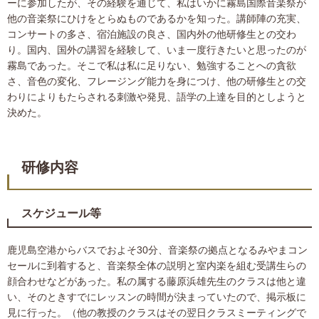
ーに参加したが、その経験を通じて、私はいかに霧島国際音楽祭が
他の音楽祭にひけをとらぬものであるかを知った。講師陣の充実、
コンサートの多さ、宿泊施設の良さ、国内外の他研修生との交わ
り。国内、国外の講習を経験して、いま一度行きたいと思ったのが
霧島であった。そこで私は私に足りない、勉強することへの貪欲
さ、音色の変化、フレージング能力を身につけ、他の研修生との交
わりによりもたらされる刺激や発見、語学の上達を目的としようと
決めた。
研修内容
スケジュール等
鹿児島空港からバスでおよそ30分、音楽祭の拠点となるみやまコン
セールに到着すると、音楽祭全体の説明と室内楽を組む受講生らの
顔合わせなどがあった。私の属する藤原浜雄先生のクラスは他と違
い、そのときすでにレッスンの時間が決まっていたので、掲示板に
見に行った。（他の教授のクラスはその翌日クラスミーティングで