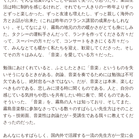
くだの、そんな他愛のないことや会話で笑ったり怒ったり。集団生
活は時に制約を感じるけれど、それでも一人きりの一昨年よりずっ
とずっと楽しかった。ずっと友達も増えたし、ずっと親しく海外の
方とお話が出来た（これは昨年のフランス講習の成果かもしれな
い）。そしてなにより、霧島の地元の方の暖かさがとても身にしみ
た。タクシーの運転手さんだって、ランチを作ってくださる方々だ
って、スーパーの方々だって、コンサートをききにくる方々だっ
て、みんなとても暖かく私たちを迎え、歓迎してくださった。そし
てその方々はみんな、「音楽」を愛している方々だった。
勉強にあけくれていると、ふとしたときに「音楽」というものを失
いそうになるときがある。勿論、音楽を奏でるためには勉強は不可
欠であるし、絶対怠るべきではない。だが、音楽とは本来、楽しむ
べきものである。悲しみに浸る時に聞くものである。人と、自分の
感じている気持ちや思いを共有したい時に奏で、聞くものである。
そういった、「音楽」を、霧島の人々は知っており、そしてまた、
霧島音楽祭に参加なさっている数々のすばらしい先生方はそのこと
すら－技術面、音楽性は勿論だが－受講生である我々に教えてくだ
さったのだった。
あんなにもすばらしく、国内外で活躍する一流の先生方が一堂に会