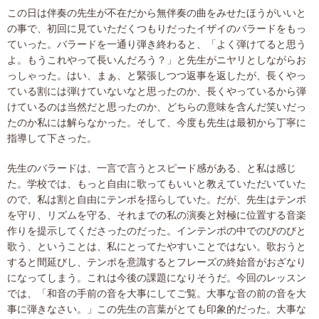
この日は伴奏の先生が不在だから無伴奏の曲をみせたほうがいいと
の事で、初回に見ていただくつもりだったイザイのバラードをもっ
ていった。バラードを一通り弾き終わると、「よく弾けてると思う
よ。もうこれやって長いんだろう？」と先生がニヤリとしながらお
っしゃった。はい、まぁ、と緊張しつつ返事を返したが、長くやっ
ている割には弾けていないなと思ったのか、長くやっているから弾
けているのは当然だと思ったのか、どちらの意味を含んだ笑いだっ
たのか私には解らなかった。そして、今度も先生は最初から丁寧に
指導して下さった。
先生のバラードは、一言で言うとスピード感がある、と私は感じ
た。学校では、もっと自由に歌ってもいいと教えていただいていた
ので、私は割と自由にテンポを揺らしていた。だが、先生はテンポ
を守り、リズムを守る、それまでの私の演奏と対極に位置する音楽
作りを提示してくださったのだった。インテンポの中でのびのびと
歌う、ということは、私にとってたやすいことではない。歌おうと
すると間延びし、テンポを意識するとフレーズの終始音がおざなり
になってしまう。これは今後の課題になりそうだ。今回のレッスン
では、「和音の手前の音を大事にしてご覧。大事な音の前の音を大
事に弾きなさい。」この先生の言葉がとても印象的だった。大事な