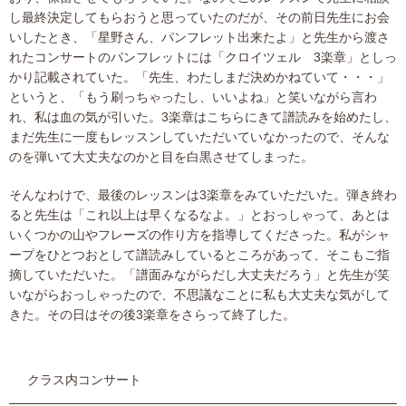
し最終決定してもらおうと思っていたのだが、その前日先生にお会
いしたとき、「星野さん、パンフレット出来たよ」と先生から渡さ
れたコンサートのパンフレットには「クロイツェル 3楽章」としっ
かり記載されていた。「先生、わたしまだ決めかねていて・・・」
というと、「もう刷っちゃったし、いいよね」と笑いながら言わ
れ、私は血の気が引いた。3楽章はこちらにきて譜読みを始めたし、
まだ先生に一度もレッスンしていただいていなかったので、そんな
のを弾いて大丈夫なのかと目を白黒させてしまった。
そんなわけで、最後のレッスンは3楽章をみていただいた。弾き終わ
ると先生は「これ以上は早くなるなよ。」とおっしゃって、あとは
いくつかの山やフレーズの作り方を指導してくださった。私がシャ
ープをひとつおとして譜読みしているところがあって、そこもご指
摘していただいた。「譜面みながらだし大丈夫だろう」と先生が笑
いながらおっしゃったので、不思議なことに私も大丈夫な気がして
きた。その日はその後3楽章をさらって終了した。
クラス内コンサート