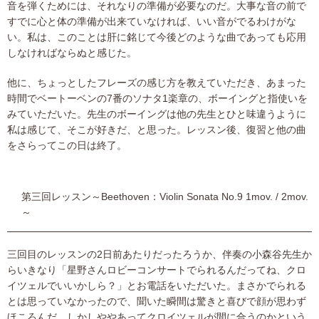
音を弾くためには、それなりの準備が必要なのだ。大事な音の前で
すでに心と体の準備が出来ていなければ、いい音がでるわけがな
い。私は、このことは肝に銘じて今後どのような曲であっても応用
しなければならぬと感じた。
他に、ちょっとしたフレーズの感じ方を教えていただき、あまった
時間でベートーベンの7番のソナタ1楽章の、ボーイングと指使いを
みていただいた。先生のボーイングは他の先生とひと味違うように
私は感じて、そこが好きだ、と思った。レッスン後、復習と他の曲
をさらってこの日は終了。
第三回レッスン～Beethoven：Violin Sonata No.9 1mov. / 2mov.
～
三回目のレッスンの2日前あたりだったろうか、伴奏の小森谷先生か
らいきなり「星野さんロビーコンサートでられるんだってね、クロ
イツェルでいいかしら？」とお電話をいただいた。まさかでられる
とは思っていなかったので、聞いた瞬間は驚きと喜びで顔が思わず
ほころんだ。しかしややあってクロイツェルが間に合うのかという