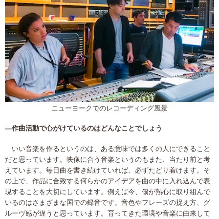
ニューヨークでのレコーディング風景
―作曲活動で心がけているのはどんなことでしょう
いい音楽を作るというのは、ある意味では多くの人にできること
だと思っています。映像に合う音楽というのもまた、当たり前と考
えています。毎日曲を書き続けていれば、必ずたどり着けます。そ
の上で、作品に合致する何らかのアイデアを曲の中に入れ込んで表
現することを大切にしています。例えば今、僕が熱心に取り組んで
いるのはさまざまな国での録音です。音色やフレーズの捉え方、グ
ルーヴ感が違うと思っています。育ってきた環境や音楽に由来して