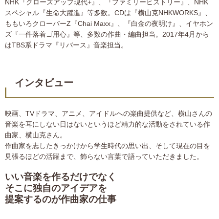
NHK『クローズアップ現代+』、『ファミリーヒストリー』、NHK
スペシャル『生命大躍進』等多数。CDは『横山克NHKWORKS』、
ももいろクローバーZ『Chai Maxx』、『白金の夜明け』、イヤホン
ズ『一件落着ゴ用心』等、多数の作曲・編曲担当。2017年4月から
はTBS系ドラマ『リバース』音楽担当。
インタビュー
映画、TVドラマ、アニメ、アイドルへの楽曲提供など、横山さんの
音楽を耳にしない日はないというほど精力的な活動をされている作
曲家、横山克さん。
作曲家を志したきっかけから学生時代の思い出、そして現在の目を
見張るほどの活躍まで、飾らない言葉で語っていただきました。
いい音楽を作るだけでなく
そこに独自のアイデアを
提案するのが作曲家の仕事