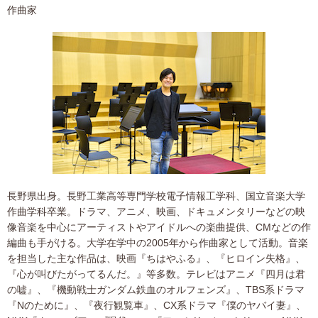
作曲家
長野県出身。長野工業高等専門学校電子情報工学科、国立音楽大学
作曲学科卒業。ドラマ、アニメ、映画、ドキュメンタリーなどの映
像音楽を中心にアーティストやアイドルへの楽曲提供、CMなどの作
編曲も手がける。大学在学中の2005年から作曲家として活動。音楽
を担当した主な作品は、映画『ちはやふる』、『ヒロイン失格』、
『心が叫びたがってるんだ。』等多数。テレビはアニメ『四月は君
の嘘』、『機動戦士ガンダム鉄血のオルフェンズ』、TBS系ドラマ
『Nのために』、『夜行観覧車』、CX系ドラマ『僕のヤバイ妻』、