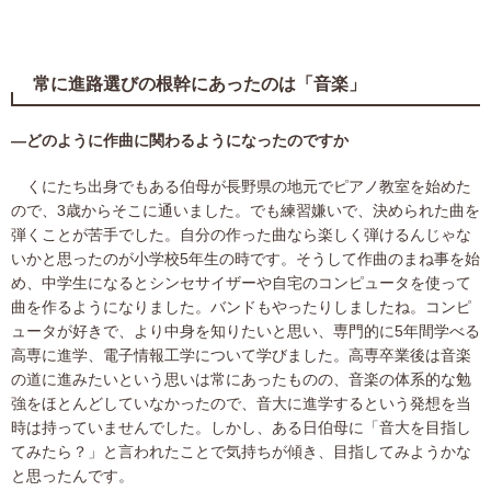
常に進路選びの根幹にあったのは「音楽」
―どのように作曲に関わるようになったのですか
くにたち出身でもある伯母が長野県の地元でピアノ教室を始めた
ので、3歳からそこに通いました。でも練習嫌いで、決められた曲を
弾くことが苦手でした。自分の作った曲なら楽しく弾けるんじゃな
いかと思ったのが小学校5年生の時です。そうして作曲のまね事を始
め、中学生になるとシンセサイザーや自宅のコンピュータを使って
曲を作るようになりました。バンドもやったりしましたね。コンピ
ュータが好きで、より中身を知りたいと思い、専門的に5年間学べる
高専に進学、電子情報工学について学びました。高専卒業後は音楽
の道に進みたいという思いは常にあったものの、音楽の体系的な勉
強をほとんどしていなかったので、音大に進学するという発想を当
時は持っていませんでした。しかし、ある日伯母に「音大を目指し
てみたら？」と言われたことで気持ちが傾き、目指してみようかな
と思ったんです。