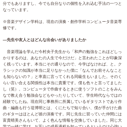
分でもありますし、今でも自分なりの個性を入れ込む手法の一つと
なっています。
※音楽デザイン学科は、現在の演奏・創作学科コンピュータ音楽専
修です。
―先生や友人とはどんな出会いがありましたか
音楽理論を学んだ今村央子先生から「和声の勉強をこれほどしっ
かりするのは、あなたの人生で今だけだ」と言われたことが印象深
く残っています。本当にその通りなので、今学ばなければ、と。ク
ラシックの知識が本当に足りなかった僕に「なんでお前そんなこと
も知らないの？」と率直に言ってくれる同級生もいました。そのく
らい言い合える関係性は本当に貴重です。僕も色々と言ってました
し（笑）。コンピュータで作曲するときに使うソフトのことをみん
なで教え合う勉強会などもやったりしていて、学生時代ならではの
経験でしたね。現在同じ事務所に所属しているギタリストであり作
曲・編曲も行う堤博明とは、くにたちで知り合い、僕が手がけた曲
のギターはほとんど彼の演奏です。同じ先生に習っていた仲間には
富貴晴美さんもいて、よく色んな情報を交換していました。同じ大
学で一緒に学び、お互いの成長過程を知っているというのは心強い