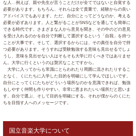
な人…例えば、親や先生が言うことだけが全てではないと自覚する
必要があります。もちろん、それらは全て貴重で、経験からの良い
アドバイスでもあります。ただ、自分にとってどうなのか、考える
必要が必ずあります。人と繋がることがSNSなどを通しても簡単に
できる時代です。さまざまな人から意見を聞き、その中のどの意見
を受け入れるのかを自分で判断して選択するという「自我」を持つ
ことが大事です。そして、選択するからには、その責任を自分で持
つ必要があります。そうすれば受験勉強する意味も見出せるでしょ
うし、意味を見出せない人はそもそも大学に行くべきではありませ
ん。大学に行くというのは贅沢なことですから。
大学に入ってからも常識にとらわれたり周囲に流されたりするこ
となく、くにたちに入学した目的を明確にして学んでほしいです。
自分にとってくにたちがどういう場所なのかを意識できれば、勉強
もしやすく仲間も作りやすい、非常に恵まれたいい場所だと思いま
す。自分で選ぶ、そして目的を明確にする。それが僕からのくにた
ちを目指す人へのメッセージです。
国立音楽大学について