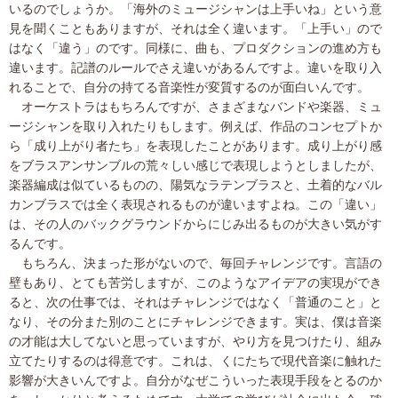
いるのでしょうか。「海外のミュージシャンは上手いね」という意
見を聞くこともありますが、それは全く違います。「上手い」ので
はなく「違う」のです。同様に、曲も、プロダクションの進め方も
違います。記譜のルールでさえ違いがあるんですよ。違いを取り入
れることで、自分の持てる音楽性が変質するのが面白いんです。
オーケストラはもちろんですが、さまざまなバンドや楽器、ミュ
ージシャンを取り入れたりもします。例えば、作品のコンセプトか
ら「成り上がり者たち」を表現したことがあります。成り上がり感
をブラスアンサンブルの荒々しい感じで表現しようとしましたが、
楽器編成は似ているものの、陽気なラテンブラスと、土着的なバル
カンブラスでは全く表現されるものが違いますよね。この「違い」
は、その人のバックグラウンドからにじみ出るものが大きい気がす
るんです。
もちろん、決まった形がないので、毎回チャレンジです。言語の
壁もあり、とても苦労しますが、このようなアイデアの実現ができ
ると、次の仕事では、それはチャレンジではなく「普通のこと」と
なり、その分また別のことにチャレンジできます。実は、僕は音楽
の才能は大してないと思っていますが、やり方を見つけたり、組み
立てたりするのは得意です。これは、くにたちで現代音楽に触れた
影響が大きいんですよ。自分がなぜこういった表現手段をとるのか