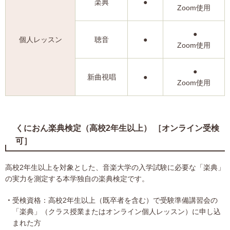
楽典
●
Zoom使用
●
個人レッスン
聴音
●
Zoom使用
●
新曲視唱
●
Zoom使用
くにおん楽典検定（高校2年生以上） ［オンライン受検
可］
高校2年生以上を対象とした、音楽大学の入学試験に必要な「楽典」
の実力を測定する本学独自の楽典検定です。
受検資格：高校2年生以上（既卒者を含む）で受験準備講習会の
「楽典」（クラス授業またはオンライン個人レッスン）に申し込
まれた方