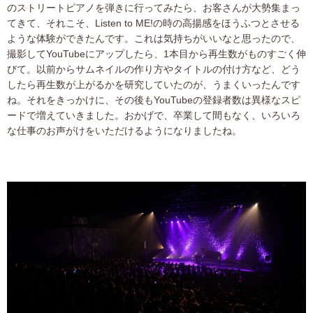
のストリートピアノを弾きに行ってみたら、お客さんが大勢集まっ
てきて、それこそ、Listen to ME!の時の高揚感をほうふつとさせる
ような体験ができたんです。これは気持ちがいいなと思ったので、
撮影してYouTubeにアップしたら、1本目から再生数がものすごく伸
びて。以前からサムネイルの作り方やタイトルの付け方など、どう
したら再生数が上がるかを研究していたのが、うまくいったんです
ね。それをきっかけに、その後もYouTubeの登録者数は異様なスピ
ードで増えていきました。おかげで、卒業して間もなく、いろいろ
な仕事のお声がけをいただけるようになりましたね。