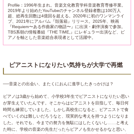
Profile：1996年生まれ。音楽文化教育学科音楽教育専修卒業。
2019年より始めたYouTubeのチャンネル登録者数は100万人
超、総再生回数は4億回を超える。2020年に初のワンマンライ
ブ、2021年にアルバム『殻落箱』リリース。2025年、映画
『Requiem〜ある作曲家の物語〜』に出演・劇伴演奏で参加。
TBS系朝の情報番組『THE TIME,』にレギュラー出演など、ピ
アノを軸とした音楽総合表現者として活躍中。
ピアニストになりたい気持ちが大学で再燃
──音楽との出会い、またくにおんに進学したきっかけは？
ピアノは3歳から始めて、小学校3年生でピアニストになりたい思い
が芽生えていたんです。そこからはピアニストを目指して、毎日何
時間も練習していました。しかし高校生になると、ピアニストで食
べていくのは難しいだろうなと、現実的な考えを持つようになりま
した。それでも、今までの努力を無駄にはしたくないし……と考え
た時に、学校の音楽の先生だったらピアノも生かせるかなと思い、