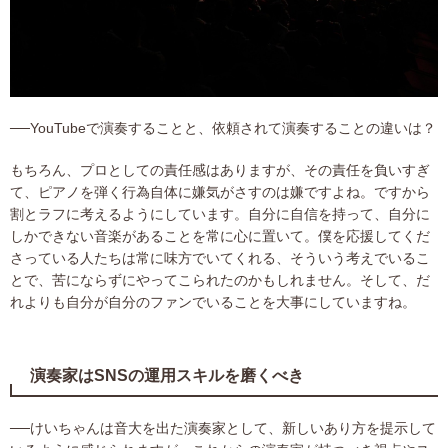
──YouTubeで演奏することと、依頼されて演奏することの違いは？
もちろん、プロとしての責任感はありますが、その責任を負いすぎ
て、ピアノを弾く行為自体に嫌気がさすのは嫌ですよね。ですから
割とラフに考えるようにしています。自分に自信を持って、自分に
しかできない音楽があることを常に心に置いて。僕を応援してくだ
さっている人たちは常に味方でいてくれる、そういう考えでいるこ
とで、苦にならずにやってこられたのかもしれません。そして、だ
れよりも自分が自分のファンでいることを大事にしていますね。
演奏家はSNSの運用スキルを磨くべき
──けいちゃんは音大を出た演奏家として、新しいあり方を提示して