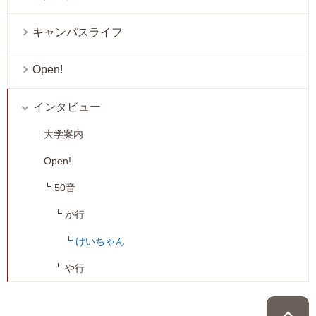
キャンパスライフ
Open!
インタビュー
大学案内
Open!
50音
か行
けいちゃん
や行
P