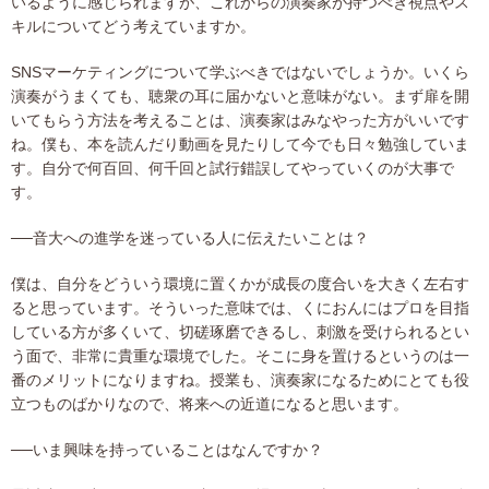
いるように感じられますが、これからの演奏家が持つべき視点やス
キルについてどう考えていますか。
SNSマーケティングについて学ぶべきではないでしょうか。いくら
演奏がうまくても、聴衆の耳に届かないと意味がない。まず扉を開
いてもらう方法を考えることは、演奏家はみなやった方がいいです
ね。僕も、本を読んだり動画を見たりして今でも日々勉強していま
す。自分で何百回、何千回と試行錯誤してやっていくのが大事で
す。
──音大への進学を迷っている人に伝えたいことは？
僕は、自分をどういう環境に置くかが成長の度合いを大きく左右す
ると思っています。そういった意味では、くにおんにはプロを目指
している方が多くいて、切磋琢磨できるし、刺激を受けられるとい
う面で、非常に貴重な環境でした。そこに身を置けるというのは一
番のメリットになりますね。授業も、演奏家になるためにとても役
立つものばかりなので、将来への近道になると思います。
──いま興味を持っていることはなんですか？