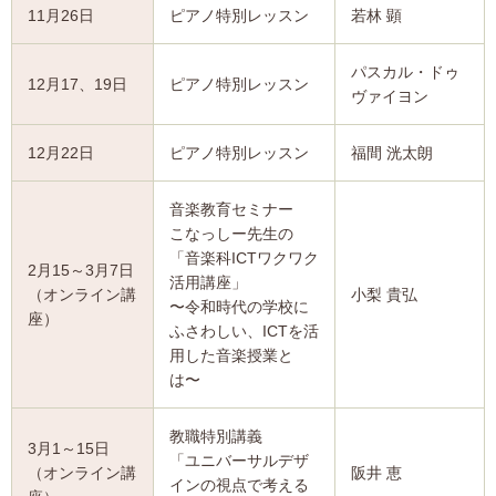
11月26日
ピアノ特別レッスン
若林 顕
パスカル・ドゥ
12月17、19日
ピアノ特別レッスン
ヴァイヨン
12月22日
ピアノ特別レッスン
福間 洸太朗
音楽教育セミナー
こなっしー先生の
「音楽科ICTワクワク
2月15～3月7日
活用講座」
（オンライン講
小梨 貴弘
〜令和時代の学校に
座）
ふさわしい、ICTを活
用した音楽授業と
は〜
教職特別講義
3月1～15日
「ユニバーサルデザ
（オンライン講
阪井 恵
インの視点で考える