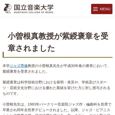
MENU
小曽根真教授が紫綬褒章を受
章されました
本学
ジャズ専修
教授の小曽根真先生が平成30年春の褒章において、
紫綬褒章を受章されました。
紫綬褒章は科学技術分野における発明・発見や、学術及びスポー
ツ・芸術文化分野における優れた業績を挙げた方に対し授与される
ものです。
小曽根先生は、1983年バークリー音楽院ジャズ作・編曲科を首席で
卒業され同年全世界デビューされました。以降、ジャズ・ピアニス