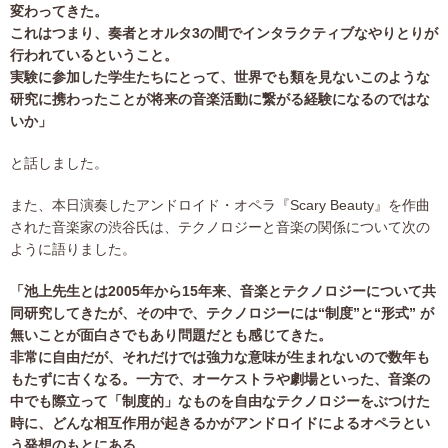
変わってきた。
これはつまり、奏者とオルタ3の間でインタラクティブなやりとりが
行われているということ。
実験に参加した学生たちにとって、世界でも類を見ないこのような
研究に携わったことが将来の音楽活動に繋がる経験になるのではな
いか」
と話しました。
また、本日演奏したアンドロイド・オペラ『Scary Beauty』を作曲
された音楽家の渋谷氏は、テクノロジーと音楽の関係について次の
ように語りました。
「池上先生とは2005年から15年来、音楽とテクノロジーについて共
同研究してきたが、その中で、テクノロジーには“制度”と“形式” が
無いことが面白さでもあり問題だとも感じてきた。
非常に自由だが、それだけでは強力な意味が生まれないので数年も
もたずに古くなる。一方で、オーケストラや劇場といった、音楽の
中でも際立って「制度的」なものを自由なテクノロジーをぶつけた
時に、どんな相互作用が起きるかがアンドロイドによるオペラとい
う発想のもとにある。