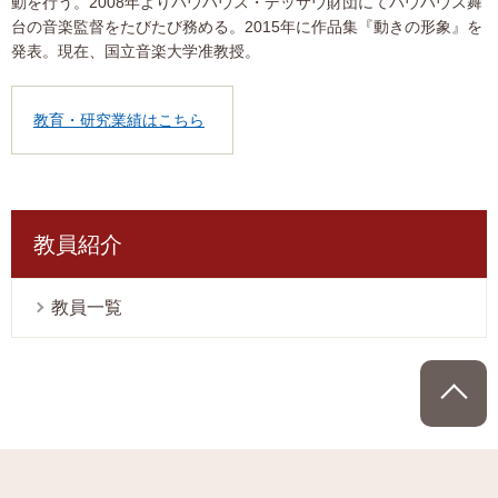
動を行う。2008年よりバウハウス・デッサウ財団にてバウハウス舞
台の音楽監督をたびたび務める。2015年に作品集『動きの形象』を
発表。現在、国立音楽大学准教授。
教育・研究業績はこちら
教員紹介
教員一覧
P