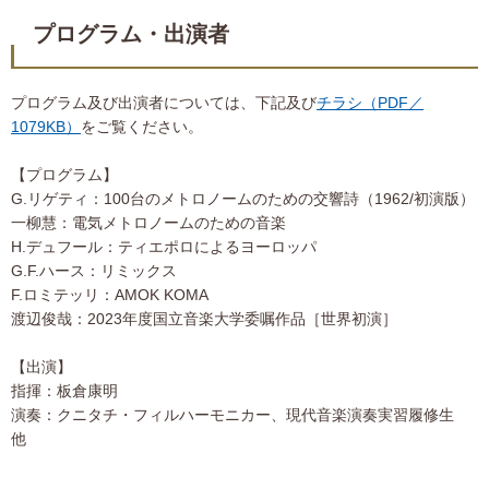
プログラム・出演者
プログラム及び出演者については、下記及び
チラシ（PDF／
1079KB）
をご覧ください。
【プログラム】
G.リゲティ：100台のメトロノームのための交響詩（1962/初演版）
一柳慧：電気メトロノームのための音楽
H.デュフール：ティエポロによるヨーロッパ
G.F.ハース：リミックス
F.ロミテッリ：AMOK KOMA
渡辺俊哉：2023年度国立音楽大学委嘱作品［世界初演］
【出演】
指揮：板倉康明
演奏：クニタチ・フィルハーモニカー、現代音楽演奏実習履修生
他