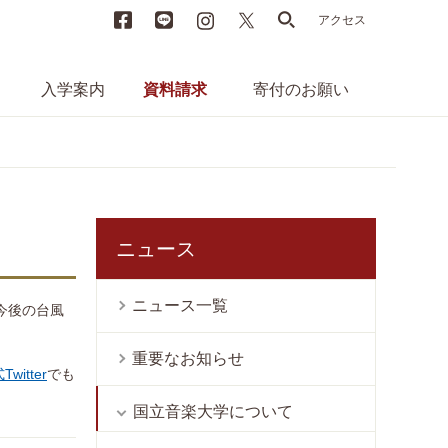
Facebook
LINE
instagram
X
search
アクセス
入学案内
資料請求
寄付のお願い
ニュース
ニュース一覧
今後の台風
重要なお知らせ
witter
でも
国立音楽大学について