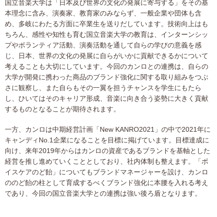
国立音楽大学は「日本及び世界の文化の発展に寄与する」をその基
本理念に含み、演奏家、教育家のみならず、一般企業や団体も含
め、多岐にわたる方面に卒業生を送りだしています。技術向上はも
ちろん、感性や知性も育む国立音楽大学の教育は、インターンシッ
プやボランティア活動、演奏活動を通して自らの学びの意義を感
じ、日本、世界の文化の発展に自らがいかに貢献できるかについて
考えることも大切にしています。今回のカンロとの連携は、自らの
大学が開発に携わった商品のブランド強化に関する取り組みをつぶ
さに観察し、また自らもその一翼を担うチャンスを学生にもたら
し、ひいてはそのキャリア形成、音楽に向き合う姿勢に大きく貢献
するものとなることが期待されます。
一方、カンロは中期経営計画「New KANRO2021」の中で2021年に
キャンディNo.1企業になることを目標に掲げています。目標達成に
向け、来年2019年からはカンロの資産であるブランドを基軸とした
経営を推し進めていくこととしており、社内体制も整えます。「ボ
イスケアのど飴」についてもブランドマネージャーを設け、カンロ
ののど飴の柱として育成するべくブランド強化に本腰を入れる考え
であり、今回の国立音楽大学との連携は強い後ろ盾となります。