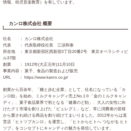
情報、幼児音楽教育）を有しています。
カンロ株式会社 概要
社名 ： カンロ株式会社
代表 ： 代表取締役社長 三須和泰
所在地 ： 東京都新宿区西新宿3丁目20番2号 東京オペラシティビ
ル37階
創業 ： 1912年(大正元年)11月10日
事業内容： 菓子、食品の製造および販売
URL ： https://www.kanro.co.jp/
創業から百余年、「糖と歩む企業」として、社名になっている「カ
ンロ飴」を始め、ミルクキャンディ売上No.1※「金のミルクキャン
ディ」、菓子食品業界で初となる「健康のど飴」、大人の女性に向
けたグミ市場を創り上げた「ピュレグミ」など、常に消費者の皆様
から愛され続ける商品を創り続けてまいりました。2012年からは直
営店「ヒトツブカンロ」を運営し、「ヒトからヒトへ つながる ヒト
ツブ」をコンセプトにキャンディの魅力を発信しています。