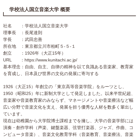
学校法人国立音楽大学 概要
社名 ：学校法人国立音楽大学
理事長 ：長尾達則
学長 ：武田忠善
所在地 ：東京都立川市柏町５-５-１
創立 ：1926年（大正15年）
URL ：https://www.kunitachi.ac.jp/
基本理念：自由、自主、自律の精神を以て良識ある音楽家、教育家
を育成し、日本及び世界の文化の発展に寄与する
1926（大正15）年創立の「東京高等音楽学院」をルーツとし、
1950（昭和25）年に新制大学として発足しました。以来半世紀超、
音楽家や音楽教育家のみならず、マネージメントや音楽療法など幅
広い分野で音楽文化を支え、発展を担う優秀な人材を数多く輩出し
ています。
現在は幼稚園から大学院博士課程までを擁し、大学の音楽学部には
演奏・創作学科（声楽、鍵盤楽器、弦管打楽器、ジャズ、作曲、コ
ンピュータ音楽）、音楽文化教育学科（音楽教育、音楽療法、音楽