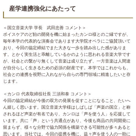
産学連携強化にあたって
＜国立音楽大学 学長 武田忠善 コメント＞
ボイスケアのど飴の開発を機に始まったカンロ様とのご縁ですが、
毎年本学の代表的な演奏会であります大学院オペラにご協賛頂いて
おり、今回の協定締結でまた大きな一歩を踏み出した感がありま
す。とかく実生活と乖離しているかのように思われる音楽大学です
が、社会との繋がり無くして音楽は成り立たず、一方音楽は人間達
が自分らしく生きるための必須の財産です。本学ではこれからも、
社会との連携を視野に入れながら自らの専門領域に精進したいと存
じます。
＜カンロ 代表取締役社長 三須和泰 コメント＞
今回の協定締結が今後の双方の発展を促すことになること、たいへ
ん嬉しく思います。国立音楽大学様はしばしば「声楽の国立」と称
されるほど声楽が有名であり、カンロは「声を使う人」を応援して
います。共に「声」という共通点があり、今後も商品の共同開発に
留まらず、様々な分野で協力関係を構築できる可能性が多々あると
思います。当社では、今回の提携を機に、益々声を使う人の一助に