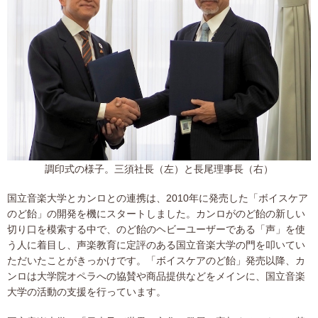
調印式の様子。三須社長（左）と長尾理事長（右）
国立音楽大学とカンロとの連携は、2010年に発売した「ボイスケア
のど飴」の開発を機にスタートしました。カンロがのど飴の新しい
切り口を模索する中で、のど飴のヘビーユーザーである「声」を使
う人に着目し、声楽教育に定評のある国立音楽大学の門を叩いてい
ただいたことがきっかけです。「ボイスケアのど飴」発売以降、カ
ンロは大学院オペラへの協賛や商品提供などをメインに、国立音楽
大学の活動の支援を行っています。