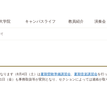
大学院
キャンパス
ライフ
教員紹介
演奏会
いて
となります（8月4日（土）は
夏期受験準備講習会
、
夏期音楽講習会
を行
月31日（金）も事務取扱等が変則となり、セクションによっては連絡が取