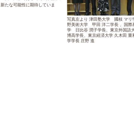
る新たな可能性に期待していま
写真左より 津田塾大学 國枝 マリ
野美術大学 甲田 洋二学長 、国際
学 日比谷 潤子学長、東京外国語
博高学長、東京経済大学 久木田 重
学学長 庄野 進