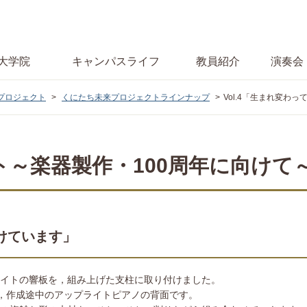
大学院
キャンパス
ライフ
教員紹介
演奏会
プロジェクト
くにたち未来プロジェクトラインナップ
Vol.4「生まれ変わ
～楽器製作・100周年に向けて
続けています」
イトの響板を，組み上げた支柱に取り付けました。
，作成途中のアップライトピアノの背面です。