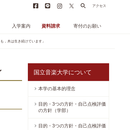
Facebook
LINE
instagram
X
search
アクセス
入学案内
資料請求
寄付のお願い
っても，木は生き続けています」
～
国立音楽大学について
本学の基本的理念
目的・3つの方針・自己点検評価
の方針（学部）
目的・3つの方針・自己点検評価