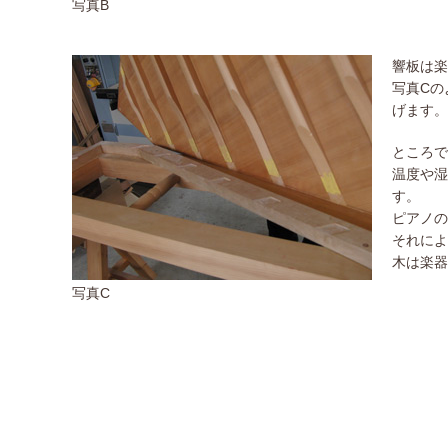
写真B
響板は楽
写真Cの
げます。
ところで
温度や湿
す。
ピアノの
それによ
木は楽器
写真C