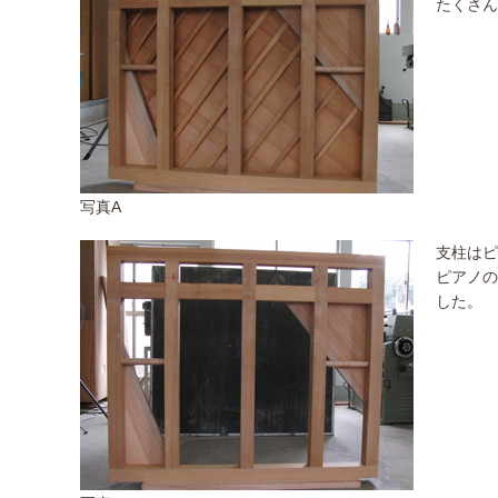
たくさん
写真A
支柱はピ
ピアノの
した。