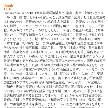
ebook
12/16
Summer Seminar 201811音楽基礎理論講座 〜 楽典・和声・対位法とコラ
ール〜講 師 岩いわかわ河 智ともこ子講座内容「楽典」とは音楽理論の
はじめの一歩。音符がだいたい読める人を対象に、音楽のしくみを基本
から解説し、テキストやプリントの問題を解いていきます。そして「音
程」をカギにメロディーを味わったり、「和音」の色合いの違いに耳を
傾けたり、正確な知識をもとにイメージを広げて、音楽をより楽しめる
ようになりましょう。期 間7/27（金）～7/28（土）受講料15,000円
（本学学生：8,000円）定 員30名申込書記入事項①音楽歴 ②主に何を
学びたいか持ち物五線紙、筆記用具、『楽典・理論と実習』石桁真礼生
他著／音楽之友社 （本体1,950円）、当日配付資料あり注）学内売店で
購入できます講 師森もりがき垣 桂けいいち一講座内容西洋クラシック
音楽を理解するためには4声体和声の実習は欠かせません。講座では和声
法基礎の復習を行った後、中級程度の実習と実作品の和声分析を行いま
す。また、大作曲家の和声様式についても解説します。「ハーモニーの
美」をご一緒に体感しましょう。 期 間7/29（日）～7/30（月）受講
料15,000円（本学学生：8,000円）定 員30名申込書記入事項①音楽歴
②主に何を学びたいか持ち物1枚毎の五線紙（A4サイズ）、筆記用具、
『和声 理論と実習Ⅱ』池内友次郎・島岡譲等共著／音楽之友社（本体
3,500円）注）学内売店で購入できます講 師市いちかわ川 景かげゆき
之講座内容調和する音に対して様々な「ずれ」がもたらす対位法の美。
音程に立脚した西欧音楽伝統の「和音数字」を習得しつつ「音程の摩
擦」の美意識と技法を実習し、またJ. S. Bachなどの作品の分析を通じて