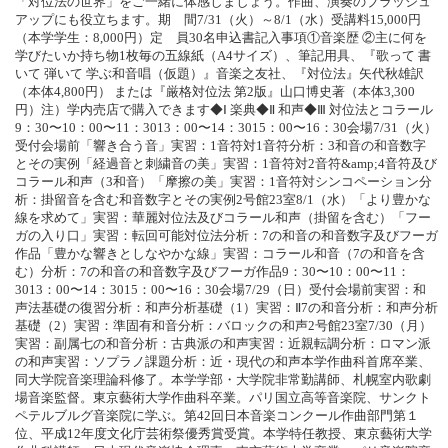
「対位法の世界」をご一緒に体感しましょう。作曲、演奏のブラッシュ
アップにも役立ちます。期 間7/31（火）～8/1（水）受講料15,000円
（本学学生：8,000円）定 員30名申込書記入事項①音楽歴 ②主に何を
学びたいか持ち物1枚毎の五線紙（A4サイズ）、筆記用具、『歌って 書
いて 弾いて 学ぶ和音唱（仮題）』音楽之友社、『対位法』矢代秋雄訳
（本体4,800円） または『厳格対位法 第2版』山口博史著（本体3,300
円）注）学内売店で購入できます◆Ⅰ 楽典◆Ⅱ 和声◆Ⅲ 対位法とコラール
9：30〜10：00〜11：3013：00〜14：3015：00〜16：30会場7/31（火）
受付会場前「響き合う音」実習：1音符対1音符分析：3和音の和音数字
とその実例「経過音と刺繍音の美」実習：1音符対2音符&amp;4音符及び
コラール和声（3和音）「摩擦の美」実習：1音符対シンコペーション分
析：掛留音を含む和音数字とその実例2号館23室8/1（水）「より豊かな
線を求めて」実習：華麗対位法及びコラール和声（掛留を含む）「フー
ガの入り口」実習：転回可能対位法分析：7の和音の和音数字及びフーガ
作品「豊かな響きとしなやかな線」実習：コラール和音（7の和音を含
む）分析：7の和音の和音数字及びフーガ作品9：30〜10：00〜11：
3013：00〜14：3015：00〜16：30会場7/29（日）受付会場前実習：和
声法基礎の復習分析：和声分析基礎（1）実習：Ⅱ7の和音分析：和声分析
基礎（2）実習：準固有和音分析：バロックの和声2号館23室7/30（月）
実習：副属七の和音分析：古典派の和声実習：近親転調分析：ロマン派
の和声実習：ソプラノ課題分析：近・現代の和声本学作曲科首席卒業、
同大学院音楽理論科修了。本学学部・大学院非常勤講師、札幌室内歌劇
場音楽監督。東京藝術大学作曲科卒業。パリ国立高等音楽院、サンクト
ペテルブルグ音楽院に学ぶ。第42回日本音楽コンクール作曲部門第１
位、平成12年度文化庁芸術祭優秀賞受賞。本学特任教授、東京藝術大学