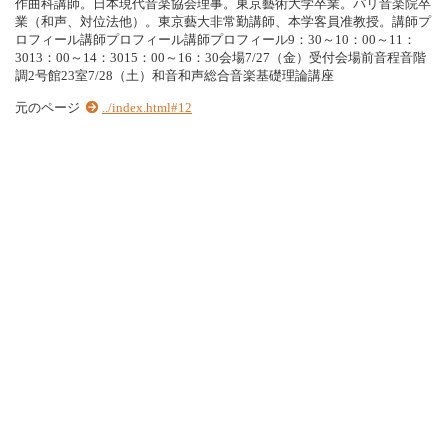
作曲科講師。日本現代音楽協会理事。東京藝術大学卒業。パリ音楽院卒
業（和声、対位法他）。東京藝大非常勤講師、本学客員准教授。講師プ
ロフィール講師プロフィール講師プロフィール9：30～10：00～11：
3013：00～14：3015：00～16：30会場7/27（金）受付会場前音程音階
調2号館23室7/28（土）和音和声総合音楽基礎理論講座
元のページ
../index.html#12