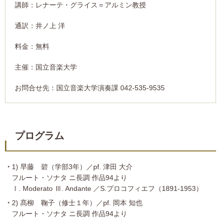
講師：レナーテ・グライス＝アルミン教授
通訳：井ノ上 洋
料金：無料
主催：国立音楽大学
お問合せ先：国立音楽大学演奏課 042-535-9535
プログラム
1) 早藤 碧（学部3年）／pf. 津田 大介
フルート・ソナタ ニ長調 作品94より
Ⅰ. Moderato Ⅲ. Andante ／S.プロコフィエフ（1891-1953）
2) 髙柳 鞠子（修士１年）／pf. 岡本 知也
フルート・ソナタ ニ長調 作品94より