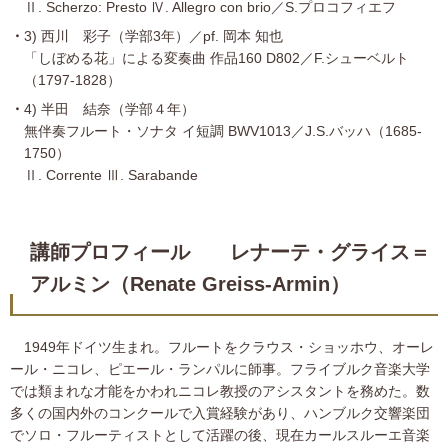
Ⅱ. Scherzo: Presto Ⅳ. Allegro con brio／S.プロコフィエフ
3) 西川 彩子（学部3年）／pf. 岡本 知也
「しぼめる花」による変奏曲 作品160 D802／F.シューベルト
（1797-1828）
4) 半田 結奈（学部４年）
無伴奏フルート・ソナタ イ短調 BWV1013／J.S.バッハ（1685-
1750）
Ⅱ. Corrente Ⅲ. Sarabande
講師プロフィール レナーテ・グライス＝
アルミン（Renate Greiss-Armin）
1949年ドイツ生まれ。フルートをクラウス・ショッホウ、オーレ
ール・ニコレ、ピエール・ランパルに師事。フライブルク音楽大学
では類まれな才能をかわれニコレ教授のアシスタントを務めた。数
多くの国内外のコンクールで入賞経験があり、ハンブルク交響楽団
でソロ・フルーティストとして活躍の後、現在カールスルーエ音楽